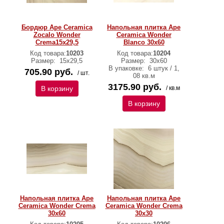
Бордюр Ape Ceramica
Напольная плитка Ape
Zocalo Wonder
Ceramica Wonder
Crema15х29,5
Blanco 30х60
Код товара:
10203
Код товара:
10204
Размер:
15х29,5
Размер:
30х60
В упаковке:
6 штук / 1,
705.90 руб.
/ шт.
08 кв.м
3175.90 руб.
В корзину
/ кв.м
В корзину
Напольная плитка Ape
Напольная плитка Ape
Ceramica Wonder Crema
Ceramica Wonder Crema
30х60
30х30