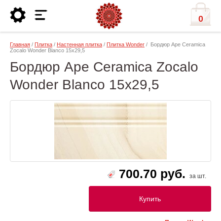
0
Главная
/
Плитка
/
Настенная плитка
/
Плитка Wonder
/ Бордюр Ape Ceramica
Zocalo Wonder Blanco 15х29,5
Бордюр Ape Ceramica Zocalo
Wonder Blanco 15х29,5
700.70 руб.
за шт.
Купить