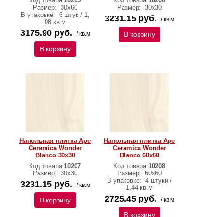
Код товара:
10205
Код товара:
10206
Размер:
30х60
Размер:
30х30
В упаковке:
6 штук / 1,
3231.15 руб.
/ кв.м
08 кв.м
3175.90 руб.
/ кв.м
В корзину
В корзину
Напольная плитка Ape
Напольная плитка Ape
Ceramica Wonder
Ceramica Wonder
Blanco 30х30
Blanco 60х60
Код товара:
10207
Код товара:
10208
Размер:
30х30
Размер:
60х60
В упаковке:
4 штуки /
3231.15 руб.
/ кв.м
1,44 кв.м
2725.45 руб.
В корзину
/ кв.м
В корзину