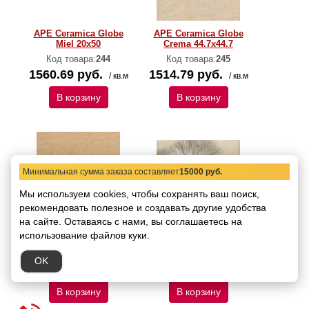
APE Ceramica Globe
APE Ceramica Globe
Miel 20x50
Crema 44.7x44.7
Код товара:
244
Код товара:
245
1560.69 руб.
1514.79 руб.
/ кв.м
/ кв.м
В корзину
В корзину
Минимальная сумма заказа составляет
15000 руб.
Мы используем cookies, чтобы сохранять ваш поиск,
рекомендовать
полезное и создавать другие удобства
на сайте.
Оставаясь с нами, вы соглашаетесь на
APE Ceramica Globe
Globe Set Base Miel
использование файлов куки.
Miel 44.7x44.7
(2шт) 40x50
Код товара:
246
Код товара:
247
OK
1514.79 руб.
2720.16 руб.
/ кв.м
/ комп
В корзину
В корзину