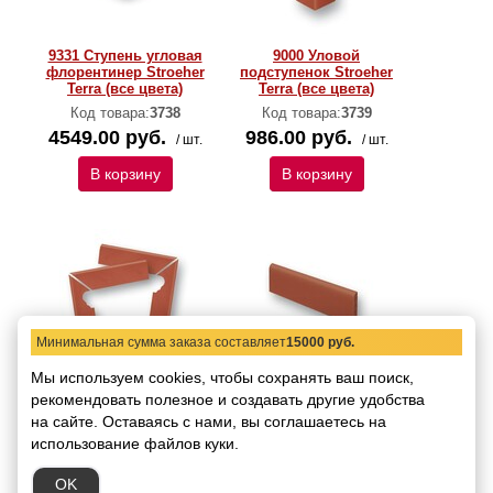
9331 Ступень угловая
9000 Уловой
флорентинер Stroeher
подступенок Stroeher
Terra (все цвета)
Terra (все цвета)
Код товара:
3738
Код товара:
3739
4549.00 руб.
986.00 руб.
/ шт.
/ шт.
В корзину
В корзину
Минимальная сумма заказа составляет
15000 руб.
Мы используем cookies, чтобы сохранять ваш поиск,
9005/9006 Плинтус под
2116 Плинтус под
рекомендовать
ступень флорентинер
полезное и создавать другие удобства
ступень флорентинер
(левый, правый)
Terra (все цвета, кроме
на сайте.
Оставаясь с нами, вы соглашаетесь на
Stroeher Terra (все
210)
использование файлов куки.
цвета)
Код товара:
3741
Код товара:
3740
229.00 руб.
OK
/ шт.