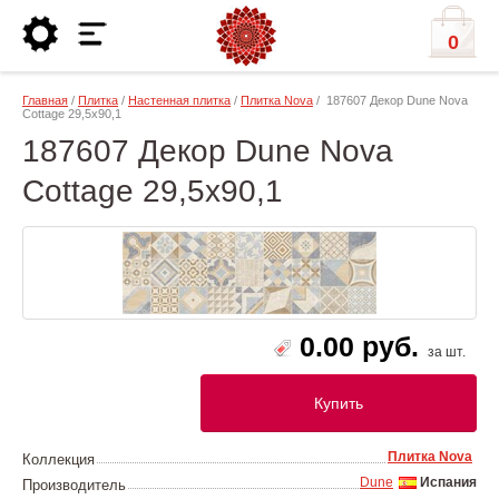
0
Главная
/
Плитка
/
Настенная плитка
/
Плитка Nova
/ 187607 Декор Dune Nova
Cottage 29,5х90,1
187607 Декор Dune Nova
Cottage 29,5х90,1
0.00 руб.
за шт.
Купить
Плитка Nova
Коллекция
Dune
Испания
Производитель