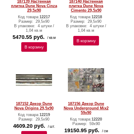
187139 Настенная
187140 Настенная
плитка Dune Nova Cinza
плитка Dune Nova
29,5x90
Cimento 29,5x90
Код товара:
12217
Код товара:
12218
Размер:
29,5x90
Размер:
29,5x90
В упаковке:
4 штуки /
В упаковке:
4 штуки /
1,04 кв.м
1,04 кв.м
5470.55 руб.
/ кв.м
В корзину
В корзину
187152 Декор Dune
187156 Декор Dune
Nova Origins 29,5x90
Nova Underground Mix2
59x90
Код товара:
12219
Размер:
29,5x90
Код товара:
12220
Размер:
59x90
4609.20 руб.
/ шт.
19150.95 руб.
/ см