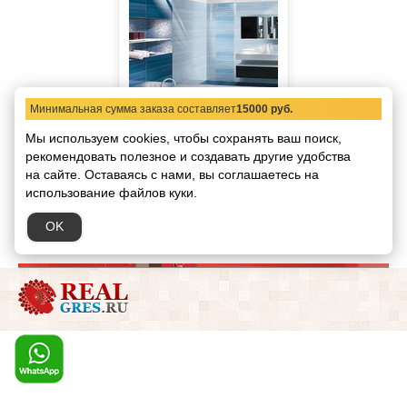
Минимальная сумма заказа составляет
15000 руб.
Плитка Skyfall (Архив)
Мы используем cookies, чтобы сохранять ваш поиск,
Paul
Производитель:
рекомендовать
полезное и создавать другие удобства
Ceramiche
на сайте.
Оставаясь с нами, вы соглашаетесь на
Страна:
Италия
использование файлов куки.
OK