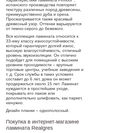
Характеристики ламината Finfloor ,
испанского производства повторяет
текстуру различных пород древесины,
преимущественно дуба и ореха.
Просматривается также красивый
древесный узор. Оттенки варьируются
от темно-серого до бежевого.
Вся коллекция ламината относится к
33-ему классу износоустойчивости,
который гарантирует долгий износ,
высокую влагоустойчивость, отличный
уровень звукоизоляции. Он отлично
подойдет для помещений с высоким
уровнем проходимости – крупные
торговые центры, учебные заведения и
т. д. Срок службы в таких условиях
составит до 6 лет, дома он может
продержаться около 15 лет. Ламинат
нуждается в простейшем уходе,
покрывать его лаком или
дополнительно шлифовать, как паркет,
ненужно.
Дизайн планки – однополосный.
Покупка в интернет-магазине
ламината Realgres