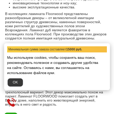
инновационные технологии и ноу-хау;
высокие эксплуатационные качества.
В коллекциях ламината Floorwood представлены
разнообразные декоры – от великолепной имитации
различных структур древесины, каменных поверхностей,
кожи рептилий до художественных полов эпохи
Возрождения. Ламинат дуб является фаворитом в
коллекциях пола Floorwood. При производстве этих декоров
создается полная имитация натуральной древесины.
Ламинаты дуб беленый, состаренный, брашированный
имеют изысканные по красоте декоры. Оттенки у ламината
Минимальная сумма заказа составляет
15000 руб.
под дуб - от самого светлого до темного, с ярко
выраженными сучками, структурой деревянного спила и
Мы используем cookies, чтобы сохранять ваш поиск,
другие. Однополосный ламинат дуб – точно повторяет
рекомендовать
полезное и создавать другие удобства
рисунок распиленной доски, а для имитации грубого настила
на сайте.
Оставаясь с нами, вы соглашаетесь на
– идеально подходит ламинат дуб с фаской.
использование файлов куки.
Двухполосный ламинат дуб в уложенном виде напоминает
короткие «половицы». Визуальное восприятие аккуратно
OK
подогнанных досок делает этот декор одним из самых
популярных на сегодня. И наконец, самый известный –
трехполосный вариант. Этот декор максимально похож на
паркет. Ламинат FLOORWOOD помогает создать уют в
Вашем доме, наполнить его животворящей энергией,
впустить в него свет и радость.