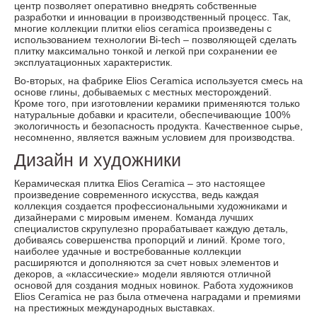
центр позволяет оперативно внедрять собственные
разработки и инновации в производственный процесс. Так,
многие коллекции плитки elios ceramica произведены с
использованием технологии Bi-tech – позволяющей сделать
плитку максимально тонкой и легкой при сохранении ее
эксплуатационных характеристик.
Во-вторых, на фабрике Elios Ceramica используется смесь на
основе глины, добываемых с местных месторождений.
Кроме того, при изготовлении керамики применяются только
натуральные добавки и красители, обеспечивающие 100%
экологичность и безопасность продукта. Качественное сырье,
несомненно, является важным условием для производства.
Дизайн и художники
Керамическая плитка Elios Ceramica – это настоящее
произведение современного искусства, ведь каждая
коллекция создается профессиональными художниками и
дизайнерами с мировым именем. Команда лучших
специалистов скрупулезно прорабатывает каждую деталь,
добиваясь совершенства пропорций и линий. Кроме того,
наиболее удачные и востребованные коллекции
расширяются и дополняются за счет новых элементов и
декоров, а «классические» модели являются отличной
основой для создания модных новинок. Работа художников
Elios Ceramica не раз была отмечена наградами и премиями
на престижных международных выставках.