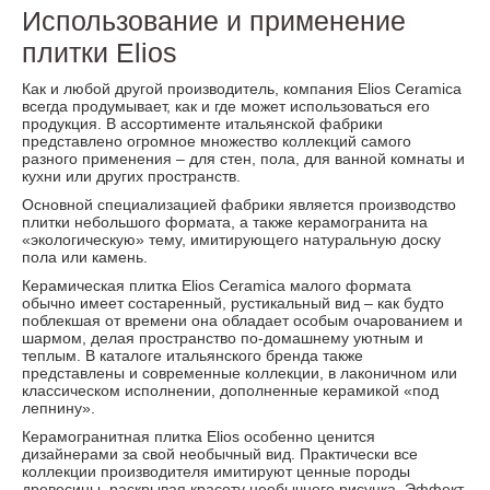
Использование и применение
плитки Elios
Как и любой другой производитель, компания Elios Ceramica
всегда продумывает, как и где может использоваться его
продукция. В ассортименте итальянской фабрики
представлено огромное множество коллекций самого
разного применения – для стен, пола, для ванной комнаты и
кухни или других пространств.
Основной специализацией фабрики является производство
плитки небольшого формата, а также керамогранита на
«экологическую» тему, имитирующего натуральную доску
пола или камень.
Керамическая плитка Elios Ceramica малого формата
обычно имеет состаренный, рустикальный вид – как будто
поблекшая от времени она обладает особым очарованием и
шармом, делая пространство по-домашнему уютным и
теплым. В каталоге итальянского бренда также
представлены и современные коллекции, в лаконичном или
классическом исполнении, дополненные керамикой «под
лепнину».
Керамогранитная плитка Elios особенно ценится
дизайнерами за свой необычный вид. Практически все
коллекции производителя имитируют ценные породы
древесины, раскрывая красоту необычного рисунка. Эффект