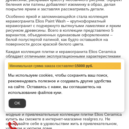
беления или патины добавляют изюминку в образ, делая
покрытие ярким и заставляя рассматривать детали.
Особенно яркой и запоминающейся стала коллекция
керамогранита Elios Paint Wash – крупноформатный
керамогранит с подчеркнуто вытянутыми ламелями и ярким
рисунком древесины. Всего в коллекции представлено 5
вариантов, объединенных одинаковым оформлением –
белой полустертой патиной, как будто оставшейся на
поверхности досок краской белого цвета.
Каждая коллекция плитки и керамогранита Elios Ceramica
обладает отличными эксплуатационными характеристиками
– устойчива к любым механическим воздействиям, не
выцветает и не выгорает. Итальянский керамогранит
Минимальная сумма заказа составляет
15000 руб.
устойчив к перепадам температур, и может использоваться
даже на открытых пространствах. Противоскользящий
Мы используем cookies, чтобы сохранять ваш поиск,
эффект делает плитку безопасной и универсальной в
рекомендовать
полезное и создавать другие удобства
применении, а простота и неприхотливость в уходе, а также
на сайте.
Оставаясь с нами, вы соглашаетесь на
устойчивость к истиранию позволяют использовать ее в
использование файлов куки.
помещениях с повышенной нагрузкой.
Плитка Elios Ceramica востребована у российских
OK
покупателей, поэтому она представлена во многих салонах и
магазинах. Самые интересные новинки, а также просто
модные и привлекательные коллекции плитки Elios Ceramica
купить вы сможете в интернет-магазине realgres.ru. Не
отказывайте себе в удовольствии жить в привлекательном,
удобном и уютном доме.