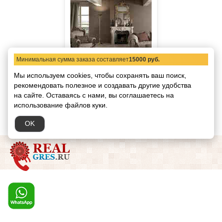
Минимальная сумма заказа составляет
15000 руб.
Плитка Grange
Мы используем cookies, чтобы сохранять ваш поиск,
Cerdisa
Производитель:
Страна:
рекомендовать
полезное и создавать другие удобства
Италия
на сайте.
Оставаясь с нами, вы соглашаетесь на
использование файлов куки.
OK