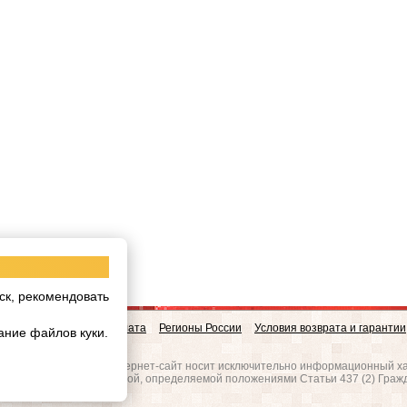
ск, рекомендовать
овинки
Доставка и Оплата
Регионы России
Условия возврата и гарантии
ание файлов куки.
w.realgres.ru
 на то, что данный интернет-сайт носит исключительно информационный ха
вляется публичной офертой, определяемой положениями Статьи 437 (2) Граж