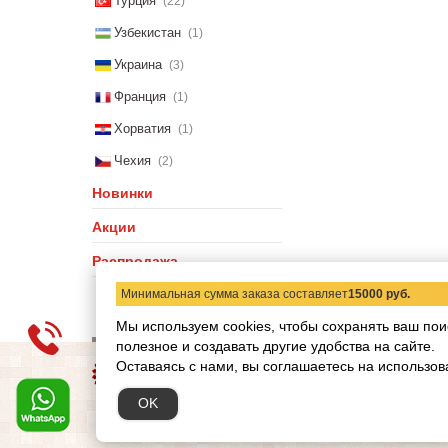
Турция
(22)
Узбекистан
(1)
Украина
(3)
Франция
(1)
Хорватия
(1)
Чехия
(2)
Новинки
Акции
Распродажа
Минимальная сумма заказа составляет
15000 руб.
Мы используем cookies, чтобы сохранять ваш пои
полезное и создавать другие удобства на сайте.
О компании
Статьи
Н
Оставаясь с нами, вы соглашаетесь на использов
Copyright © 2012-2026 ww
OK
Обращаем ваше внимание
при каких условиях не я
кодекса РФ.