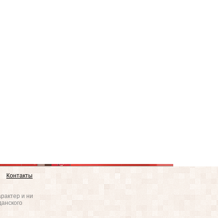
Контакты
рактер и ни
данского