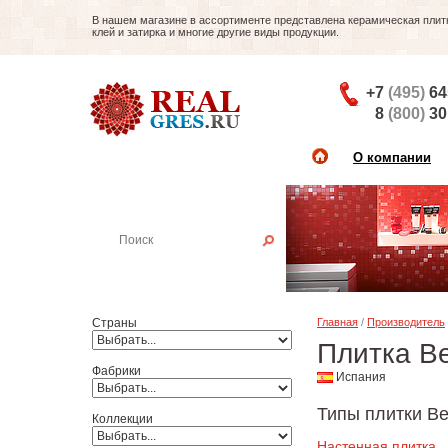
В нашем магазине в ассортименте представлена керамическая плитка
клей и затирка и многие другие виды продукции.
+7
(495)
64
8
(800)
30
О компании
Найти плитку
Пример:
Настенная плитка
Страны
Главная
/
Производитель
Плитка Be
Фабрики
Испания
Типы плитки Ben
Коллекции
Настенная плитка