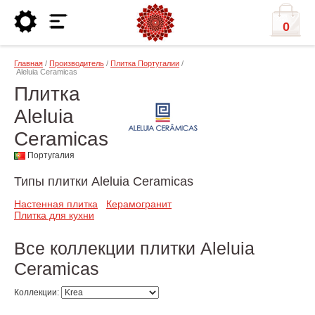
0
Главная
/
Производитель
/
Плитка Португалии
/
Aleluia Ceramicas
Плитка
Aleluia
Ceramicas
Португалия
Типы плитки Aleluia Ceramicas
Настенная плитка
Керамогранит
Плитка для кухни
Все коллекции плитки Aleluia
Ceramicas
Коллекции: