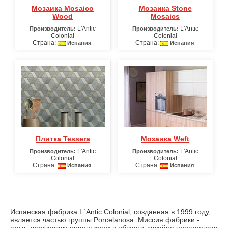
Мозаика Mosaico
Мозаика Stone
Wood
Mosaics
L'Antic
L'Antic
Производитель:
Производитель:
Colonial
Colonial
Страна:
Страна:
Испания
Испания
Плитка Tessera
Мозаика Weft
L'Antic
L'Antic
Производитель:
Производитель:
Colonial
Colonial
Страна:
Страна:
Испания
Испания
Испанская фабрика L`Antic Colonial, созданная в 1999 году,
является частью группы Porcelanosa. Миссия фабрики -