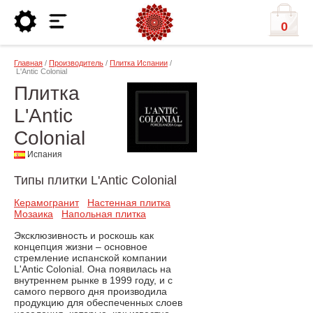
0
Главная
/
Производитель
/
Плитка Испании
/
L'Antic Colonial
Плитка
L'Antic
Colonial
Испания
Типы плитки L'Antic Colonial
Керамогранит
Настенная плитка
Мозаика
Напольная плитка
Эксклюзивность и роскошь как
концепция жизни – основное
стремление испанской компании
L'Antic Сolonial. Она появилась на
внутреннем рынке в 1999 году, и с
самого первого дня производила
продукцию для обеспеченных слоев