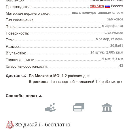
Коллекция
Alta Step
Россия
Производитель
пвх с полиуретановым слоем
Материал верхнего слоя:
замковое
Тип соединения:
микрофаска
Фаска:
фактурная
Поверхность:
мрамор, камень
Тема:
30,5х61
Размер:
14 штук / 2,605 кв.м
В упаковке:
5 мм; 5,3 мм
Толщина плитки:
43
Класс износостойкости:
Доставка:
По Москве и МО:
1-2 рабочих дня
В регионы:
Транспортной компанией 1-2 рабочих дня
Способы оплаты:
3D дизайн - бесплатно