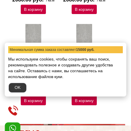
/ кв.м
/ кв.м
В корзину
В корзину
Минимальная сумма заказа составляет
15000 руб.
Мы используем cookies, чтобы сохранять ваш поиск,
рекомендовать
Кварцвинил Alta Step
полезное и создавать другие удобства
Кварцвинил Alta Step
Arriba Гранит
Arriba Гранит
на сайте.
Оставаясь с нами, вы соглашаетесь на
дымчатый SPC9907 5,3
дымчатый SPC9907 5
использование файлов куки.
mm 30,5х61
mm 30,5х61
Код товара:
71353
Код товара:
71352
OK
2080.00 руб.
2080.00 руб.
/ кв.м
/ кв.м
В корзину
В корзину