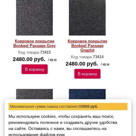
Ковровое покрытие
Ковровое покрытие
Bonkeel Passage Grey
Bonkeel Passage
Graphit
Код товара:
73415
Код товара:
73414
2480.00 руб.
/ кв.м
2480.00 руб.
/ кв.м
В корзину
В корзину
Минимальная сумма заказа составляет
15000 руб.
Мы используем cookies, чтобы сохранять ваш поиск,
рекомендовать
полезное и создавать другие удобства
на сайте.
Оставаясь с нами, вы соглашаетесь на
Ковровое покрытие
Ковровое покрытие
использование файлов куки.
Bonkeel Passage Graige
Bonkeel Passage Blue