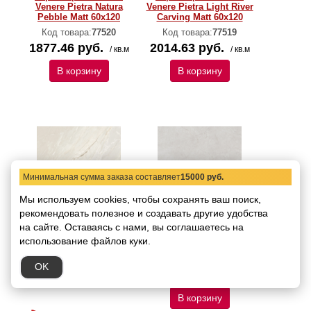
Venere Pietra Natura
Venere Pietra Light River
Pebble Matt 60x120
Carving Matt 60x120
Код товара:
77520
Код товара:
77519
1877.46 руб.
2014.63 руб.
/ кв.м
/ кв.м
В корзину
В корзину
Минимальная сумма заказа составляет
15000 руб.
Мы используем cookies, чтобы сохранять ваш поиск,
Керамогранит Staro
Керамогранит Staro
рекомендовать
Venere Palio Enchant
полезное и создавать другие удобства
Venere Marmoris Grey
Paper Matt 60x120
River Carving Matt
на сайте.
Оставаясь с нами, вы соглашаетесь на
60х120
Код товара:
77518
использование файлов куки.
Код товара:
77517
2228.95 руб.
/ кв.м
Материал:
OK
2014.63 руб.
В корзину
/ кв.м
В корзину