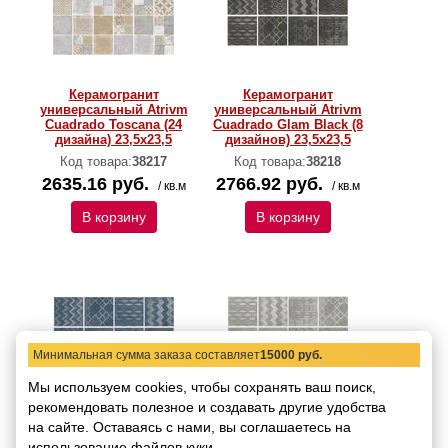
Керамогранит
Керамогранит
универсальный Atrivm
универсальный Atrivm
Cuadrado Toscana (24
Cuadrado Glam Black (8
дизайна) 23,5х23,5
дизайнов) 23,5х23,5
Код товара:
38217
Код товара:
38218
2635.16 руб.
2766.92 руб.
/ кв.м
/ кв.м
В корзину
В корзину
Минимальная сумма заказа составляет
15000 руб.
Мы используем cookies, чтобы сохранять ваш поиск,
рекомендовать
Керамогранит
полезное и создавать другие удобства
Керамогранит
универсальный Atrivm
универсальный Atrivm
на сайте.
Оставаясь с нами, вы соглашаетесь на
Cuadrado Glam Blue (8
Cuadrado Glam Grey (8
использование файлов куки.