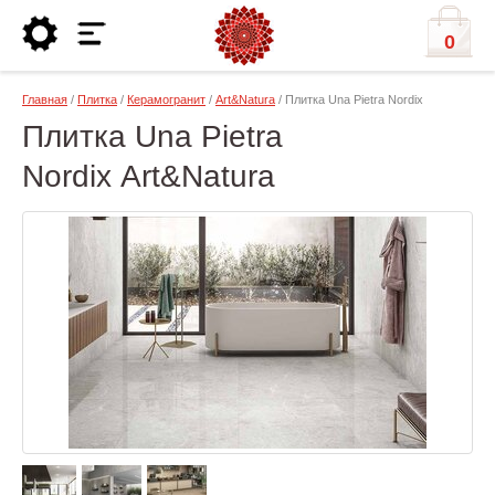
0
Главная
/
Плитка
/
Керамогранит
/
Art&Natura
/ Плитка Una Pietra Nordix
Плитка Una Pietra
Nordix Art&Natura