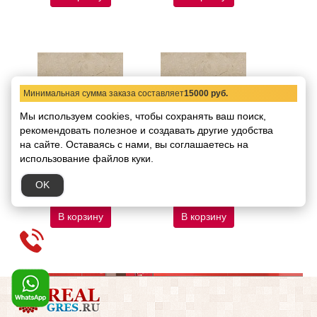
Минимальная сумма заказа составляет
15000 руб.
Мы используем cookies, чтобы сохранять ваш поиск,
рекомендовать
Керамогранит
полезное и создавать другие удобства
Керамогранит
Art&Natura Una Pietra
Art&Natura Una Pietra
на сайте.
Оставаясь с нами, вы соглашаетесь на
Nordix Camel 9 mm
Nordix Camel 9 mm
использование файлов куки.
Rustic Carving 60х120
Glossy 60х120
Код товара:
68309
Код товара:
68308
OK
3442.71 руб.
3230.19 руб.
/ кв.м
/ кв.м
В корзину
В корзину