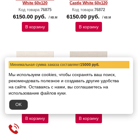
White 60x120
Castle White 60x120
Код товара:
76875
Код товара:
76872
6150.00 руб.
6150.00 руб.
/ кв.м
/ кв.м
В корзину
В корзину
Минимальная сумма заказа составляет
15000 руб.
Мы используем cookies, чтобы сохранять ваш поиск,
рекомендовать
полезное и создавать другие удобства
44RV29R Керамогранит
44RV219 Керамогранит
на сайте.
Оставаясь с нами, вы соглашаетесь на
Grespania Riverside
Grespania Riverside
использование файлов куки.
Ivory 60x120
Castle Ivory 60x120
Код товара:
76874
Код товара:
76871
OK
6150.00 руб.
6150.00 руб.
/ кв.м
/ кв.м
В корзину
В корзину