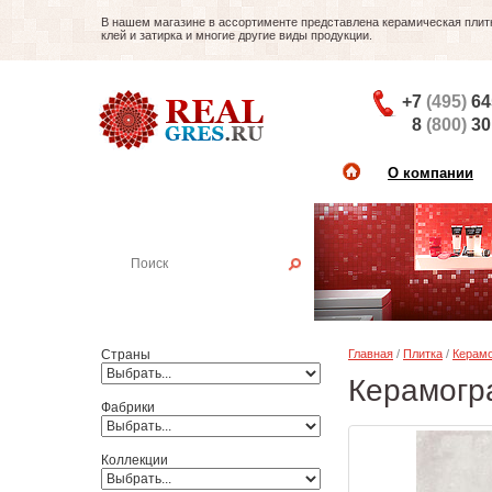
В нашем магазине в ассортименте представлена керамическая плитка
клей и затирка и многие другие виды продукции.
+7
(495)
64
8
(800)
30
О компании
Найти плитку
Пример:
Настенная плитка
Страны
Главная
/
Плитка
/
Керамо
Керамогр
Фабрики
Коллекции