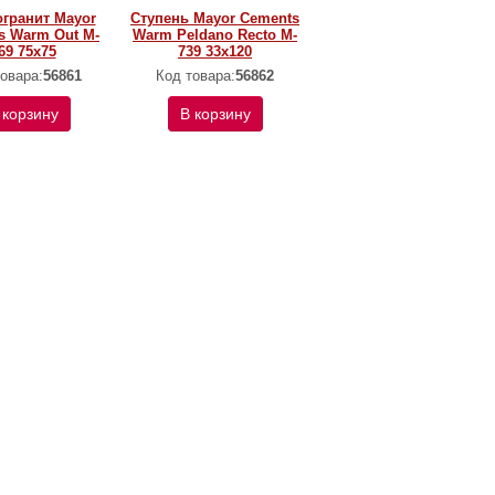
гранит Mayor
Ступень Mayor Cements
s Warm Out M-
Warm Peldano Recto M-
69 75х75
739 33х120
овара:
56861
Код товара:
56862
 корзину
В корзину