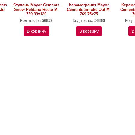
ents
Ступень Mayor Cements
Керамогранит Mayor
Керамо
cto
Snow Peldano Recto M-
Cements Smoke Out M-
Cement
739 33х120
769 75х75
7
Код товара:
56859
Код товара:
56860
Код т
В корзину
В корзину
В