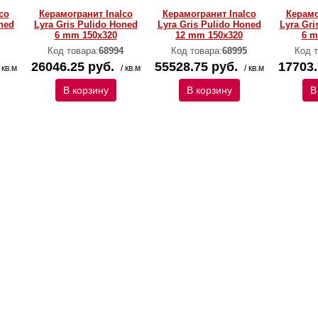
co
Керамогранит Inalco
Керамогранит Inalco
Керамо
ned
Lyra Gris Pulido Honed
Lyra Gris Pulido Honed
Lyra Gris
6 mm 150х320
12 mm 150х320
6 m
Код товара:
68994
Код товара:
68995
Код т
26046.25 руб.
55528.75 руб.
17703.
/ кв.м
/ кв.м
/ кв.м
В корзину
В корзину
В