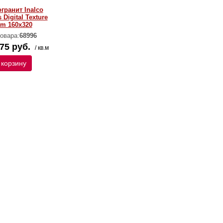
гранит Inalco
 Digital Texture
m 160х320
овара:
68996
75 руб.
/ кв.м
 корзину