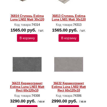
36814 Ступень Estima
36813 Ступень Estima
Luna LN02 Matt 30x120
Luna LN01 Matt 30x120
Код товара:
74314
Код товара:
74313
1565.00 руб.
1565.00 руб.
/ шт.
/ шт.
В корзину
В корзину
36633 Керамогранит
36632 Керамогранит
Estima Luna LN03 Matt
Estima Luna LN02 Matt
Rect 60x120x10
Rect 60x120x10
Код товара:
74308
Код товара:
74306
3290.00 руб.
2990.00 руб.
/ кв.м
/ кв.м