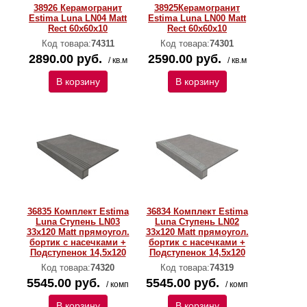
38926 Керамогранит
38925Керамогранит
Estima Luna LN04 Matt
Estima Luna LN00 Matt
Rect 60x60x10
Rect 60x60x10
Код товара:
74311
Код товара:
74301
2890.00 руб.
2590.00 руб.
/ кв.м
/ кв.м
В корзину
В корзину
36835 Комплект Estima
36834 Комплект Estima
Luna Ступень LN03
Luna Ступень LN02
33x120 Matt прямоугол.
33x120 Matt прямоугол.
бортик с насечками +
бортик с насечками +
Подступенок 14,5x120
Подступенок 14,5x120
Код товара:
74320
Код товара:
74319
5545.00 руб.
5545.00 руб.
/ комп
/ комп
В корзину
В корзину