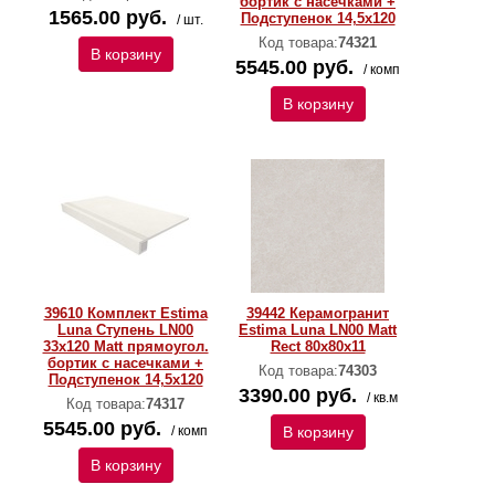
бортик с насечками +
1565.00 руб.
Подступенок 14,5x120
/ шт.
Код товара:
74321
В корзину
5545.00 руб.
/ комп
В корзину
39610 Комплект Estima
39442 Керамогранит
Luna Ступень LN00
Estima Luna LN00 Matt
33x120 Matt прямоугол.
Rect 80x80x11
бортик с насечками +
Код товара:
74303
Подступенок 14,5x120
3390.00 руб.
/ кв.м
Код товара:
74317
5545.00 руб.
/ комп
В корзину
В корзину