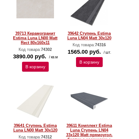
39713 Керамогранит
39642 Ступень Estima
Estima Luna LN00 Matt
Luna LN04 Matt 30x120
Rect 80x160x11
Код товара:
74316
Код товара:
74302
1565.00 руб.
/ шт.
3890.00 руб.
/ кв.м
В корзину
В корзину
39641 Ступень Estima
39611 Комплект Estima
Luna LN00 Matt 30x120
Luna Ступень LN04
33x120 Matt прямоугол.
Код товара:
74312