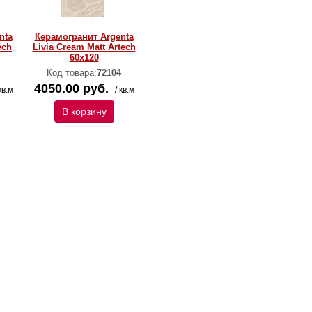
nta
Керамогранит Argenta
ech
Livia Cream Matt Artech
60х120
Код товара:
72104
4050.00 руб.
кв.м
/ кв.м
В корзину