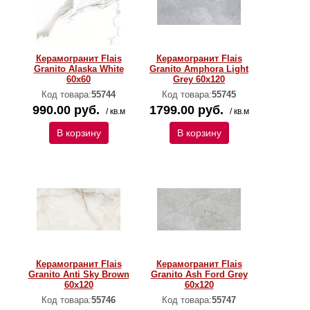
Керамогранит Flais
Керамогранит Flais
Granito Alaska White
Granito Amphora Light
60х60
Grey 60х120
Код товара:
55744
Код товара:
55745
990.00 руб.
1799.00 руб.
/ кв.м
/ кв.м
В корзину
В корзину
Керамогранит Flais
Керамогранит Flais
Granito Anti Sky Brown
Granito Ash Ford Grey
60х120
60х120
Код товара:
55746
Код товара:
55747