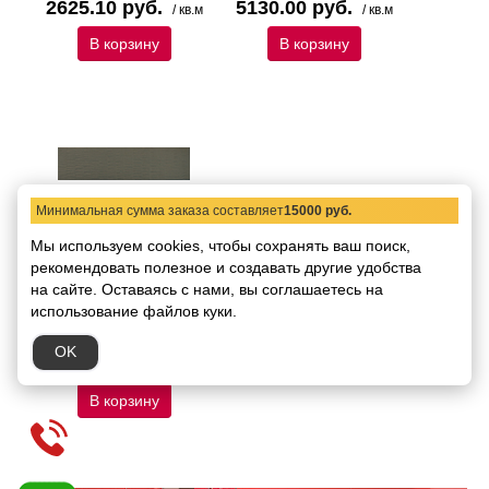
2625.10 руб.
5130.00 руб.
/ кв.м
/ кв.м
В корзину
В корзину
Минимальная сумма заказа составляет
15000 руб.
Мы используем cookies, чтобы сохранять ваш поиск,
26689 Керамогранит
рекомендовать
Equipe Babylone Terre
полезное и создавать другие удобства
Brown 9,2х36,8
на сайте.
Оставаясь с нами, вы соглашаетесь на
Код товара:
43976
использование файлов куки.
В упаковке:
0,846м2/25шт
OK
2625.10 руб.
/ кв.м
В корзину