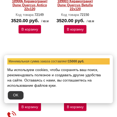
189006 Керамогранит
189003 Керамогранит
Dune Quercus Antico
Dune Quercus Betulla
22х120
22х120
Код товара:
72149
Код товара:
72150
3520.00 руб.
3520.00 руб.
/ кв.м
/ кв.м
В корзину
В корзину
Минимальная сумма заказа составляет
15000 руб.
Мы используем cookies, чтобы сохранять ваш поиск,
рекомендовать
полезное и создавать другие удобства
189005 Керамогранит
189004 Керамогранит
на сайте.
Оставаясь с нами, вы соглашаетесь на
Dune Quercus Miele
Dune Quercus Naturale
использование файлов куки.
22х120
22х120
Код товара:
72151
Код товара:
72152
OK
4690.00 руб.
3520.00 руб.
/ кв.м
/ кв.м
В корзину
В корзину