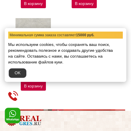
В корзину
В корзину
Минимальная сумма заказа составляет
15000 руб.
Мы используем cookies, чтобы сохранять ваш поиск,
рекомендовать
полезное и создавать другие удобства
на сайте.
Оставаясь с нами, вы соглашаетесь на
Керамогранит Baldocer
использование файлов куки.
Kronos Silver 120х120
Код товара:
69373
OK
5547.50 руб.
/ кв.м
В корзину