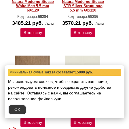
Natura Moderno Stucco
Natura Moderno Stucco
White Matt 5,5 mm
STR Silver Strutturato
60х120
5,5 mm 60х120
Код товара:
68294
Код товара:
68296
3485.21 руб.
3570.21 руб.
/ кв.м
/ кв.м
В корзину
В корзину
Минимальная сумма заказа составляет
15000 руб.
Мы используем cookies, чтобы сохранять ваш поиск,
рекомендовать
Керамогранит Art &
полезное и создавать другие удобства
Керамогранит Art &
Natura Moderno Stucco
Natura Moderno Stucco
на сайте.
Оставаясь с нами, вы соглашаетесь на
STR Terra Strutturato 5,5
STR White Strutturato
использование файлов куки.
mm 60х120
5,5 mm 60х120
Код товара:
68297
Код товара:
68298
OK
3570.21 руб.
3570.21 руб.
/ кв.м
/ кв.м
В корзину
В корзину