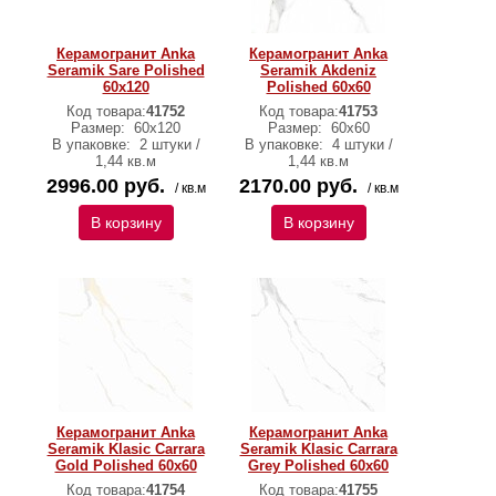
Керамогранит Anka
Керамогранит Anka
Seramik Sare Polished
Seramik Akdeniz
60x120
Polished 60x60
Код товара:
41752
Код товара:
41753
Размер:
60х120
Размер:
60х60
В упаковке:
2 штуки /
В упаковке:
4 штуки /
1,44 кв.м
1,44 кв.м
2996.00 руб.
2170.00 руб.
/ кв.м
/ кв.м
В корзину
В корзину
Керамогранит Anka
Керамогранит Anka
Seramik Klasic Carrara
Seramik Klasic Carrara
Gold Polished 60х60
Grey Polished 60x60
Код товара:
41754
Код товара:
41755