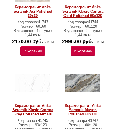
Керамогранит Anka
Керамогранит Anka
Seramik Asi Polished
Seramik Klasic Carrara
60x60
Gold Polished 60x120
Код товара:
41743
Код товара:
41744
Размер:
60x60
Размер:
60х120
В упаковке:
4 штуки /
В упаковке:
2 штуки /
1,44 кв.м
1,44 кв.м
2170.00 руб.
2996.00 руб.
/ кв.м
/ кв.м
В корзину
В корзину
Керамогранит Anka
Керамогранит Anka
Seramik Klasic Carrara
Seramik Muson
Grey Polished 60x120
Polished 60x120
Код товара:
41745
Код товара:
41747
Размер:
60х120
Размер:
60х120