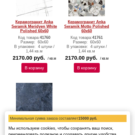
Керамогранит Anka
Керамогранит Anka
Seramik Meridyen White
Seramik Motto Polished
Polished 60x60
60x60
Код товара:
41760
Код товара:
41761
Размер:
60х60
Размер:
60х60
В упаковке:
4 штуки /
В упаковке:
4 штуки /
1,44 кв.м
1,44 кв.м
2170.00 руб.
2170.00 руб.
/ кв.м
/ кв.м
В корзину
В корзину
Минимальная сумма заказа составляет
15000 руб.
Керамогранит Anka
Мы используем cookies, чтобы сохранять ваш поиск,
Seramik Patara Navy
рекомендовать
Blue Polished 60x60
полезное и создавать другие удобства