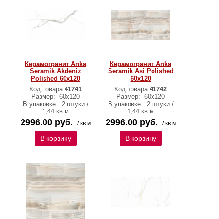
Керамогранит Anka
Керамогранит Anka
Seramik Akdeniz
Seramik Asi Polished
Polished 60x120
60x120
Код товара:
41741
Код товара:
41742
Размер:
60х120
Размер:
60х120
В упаковке:
2 штуки /
В упаковке:
2 штуки /
1,44 кв.м
1,44 кв.м
2996.00 руб.
2996.00 руб.
/ кв.м
/ кв.м
В корзину
В корзину