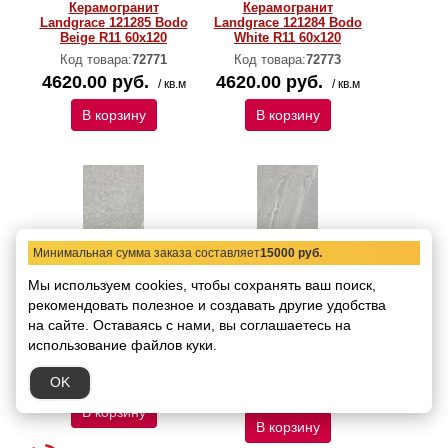
Керамогранит
Керамогранит
Landgrace 121285 Bodo
Landgrace 121284 Bodo
Beige R11 60х120
White R11 60х120
Код товара:
72771
Код товара:
72773
4620.00 руб.
4620.00 руб.
/ кв.м
/ кв.м
В корзину
В корзину
Минимальная сумма заказа составляет
15000 руб.
Мы используем cookies, чтобы сохранять ваш поиск,
рекомендовать
Керамогранит
полезное и создавать другие удобства
Керамогранит
Landgrace 121283 Bodo
Landgrace 121255
на сайте.
Оставаясь с нами, вы соглашаетесь на
Grey R11 60х120
Cutstone Grey R11
использование файлов куки.
60х120
Код товара:
72770
Код товара:
72772
4620.00 руб.
OK
/ кв.м
4620.00 руб.
/ кв.м
В корзину
В корзину