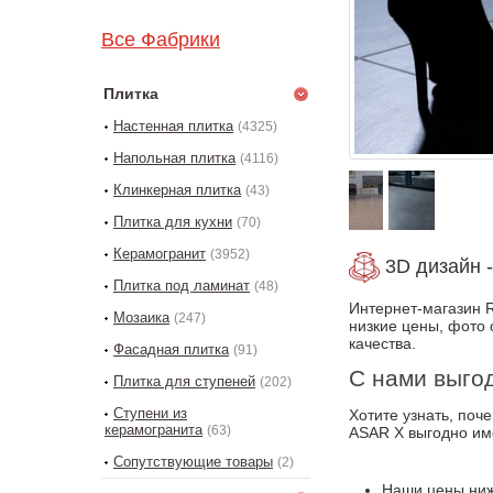
Все Фабрики
Плитка
Настенная плитка
(4325)
Напольная плитка
(4116)
Клинкерная плитка
(43)
Плитка для кухни
(70)
Керамогранит
(3952)
3D дизайн -
Плитка под ламинат
(48)
Интернет-магазин R
Мозаика
(247)
низкие цены, фото 
качества.
Фасадная плитка
(91)
С нами выго
Плитка для ступеней
(202)
Ступени из
Хотите узнать, по
керамогранита
(63)
ASAR X выгодно им
Сопутствующие товары
(2)
Наши цены ниж