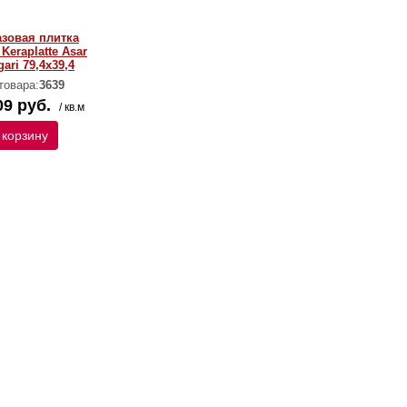
азовая плитка
 Keraplatte Asar
gari 79,4х39,4
товара:
3639
09 руб.
/ кв.м
 корзину