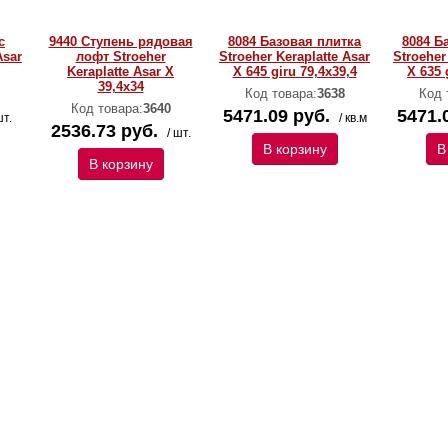
с
9440 Ступень рядовая
8084 Базовая плитка
8084 Б
Asar
лофт Stroeher
Stroeher Keraplatte Asar
Stroeher
Keraplatte Asar X
X 645 giru 79,4х39,4
X 635 
39,4х34
Код товара:
3638
Код 
Код товара:
3640
5471.09 руб.
5471.
шт.
/ кв.м
2536.73 руб.
/ шт.
В корзину
В
В корзину