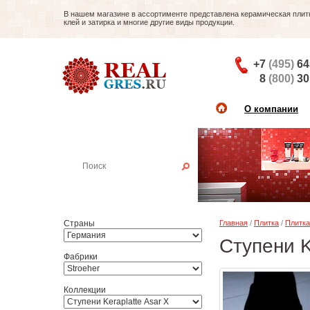
В нашем магазине в ассортименте представлена керамическая плитка
клей и затирка и многие другие виды продукции.
+7
(495)
64
8
(800)
30
О компании
Найти плитку
Пример:
Настенная плитка
Страны
Главная
/
Плитка
/
Плитка
Ступени K
Фабрики
Коллекции