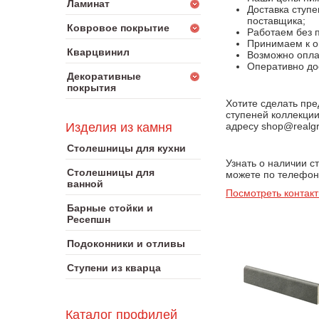
Ламинат
Доставка ступ
поставщика;
Ковровое покрытие
Работаем без 
Принимаем к оп
Кварцвинил
Возможно оплат
Оперативно до
Декоративные
покрытия
Хотите сделать пре
ступеней коллекци
адресу shop@realgr
Изделия из камня
Столешницы для кухни
Узнать о наличии 
Столешницы для
можете по телефону
ванной
Посмотреть контак
Барные стойки и
Ресепшн
Подоконники и отливы
Ступени из кварца
Каталог профилей