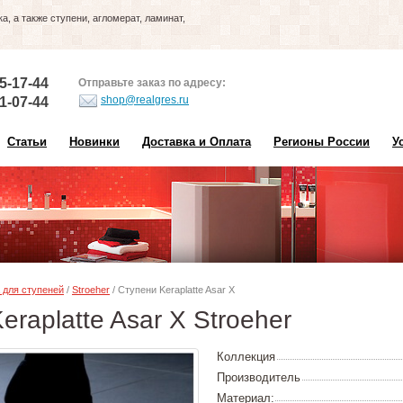
, а также ступени, агломерат, ламинат,
5-17-44
Отправьте заказ по адресу:
shop@realgres.ru
1-07-44
Статьи
Новинки
Доставка и Оплата
Регионы России
У
 для ступеней
/
Stroeher
/ Ступени Keraplatte Asar X
eraplatte Asar X Stroeher
Коллекция
Производитель
Материал: