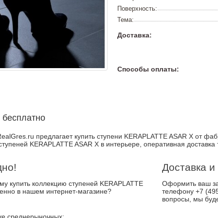
Поверхность:
Тема:
Доставка:
Способы оплаты:
 бесплатно
ealGres.ru предлагает купить ступени KERAPLATTE ASAR X от фабр
ступеней KERAPLATTE ASAR X в интерьере, оперативная доставка 
дно!
Доставка и
чему купить коллекцию ступеней KERAPLATTE
Оформить ваш за
енно в нашем интернет-магазине?
телефону +7 (495
вопросы, мы буд
е среднерыночных;