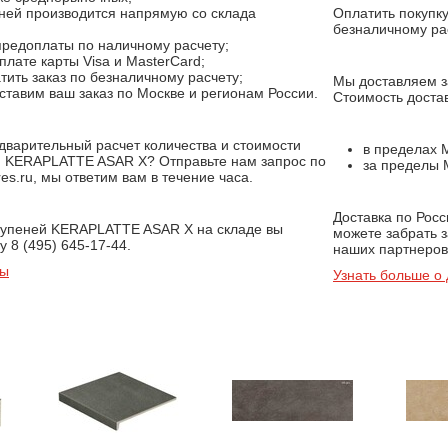
еней производится напрямую со склада
Оплатить покупк
безналичному ра
предоплаты по наличному расчету;
лате карты Visa и MasterCard;
ить заказ по безналичному расчету;
Мы доставляем за
ставим ваш заказ по Москве и регионам России.
Стоимость достав
дварительный расчет количества и стоимости
в пределах 
и KERAPLATTE ASAR X? Отправьте нам запрос по
за пределы М
es.ru, мы ответим вам в течение часа.
Доставка по Рос
ступеней KERAPLATTE ASAR X на складе вы
можете забрать 
 8 (495) 645-17-44.
наших партнеров,
ты
Узнать больше о 