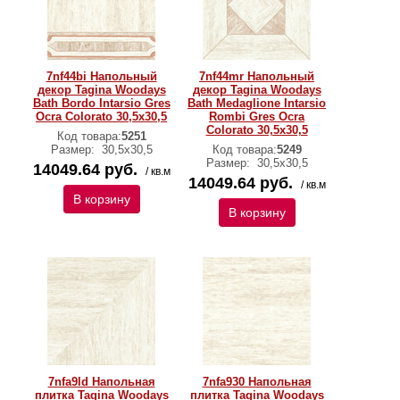
7nf44bi Напольный
7nf44mr Напольный
декор Tagina Woodays
декор Tagina Woodays
Bath Bordo Intarsio Gres
Bath Medaglione Intarsio
Ocra Colorato 30,5x30,5
Rombi Gres Ocra
Colorato 30,5x30,5
Код товара:
5251
Размер:
30,5x30,5
Код товара:
5249
Размер:
30,5x30,5
14049.64 руб.
/ кв.м
14049.64 руб.
/ кв.м
В корзину
В корзину
7nfa9ld Напольная
7nfa930 Напольная
плитка Tagina Woodays
плитка Tagina Woodays