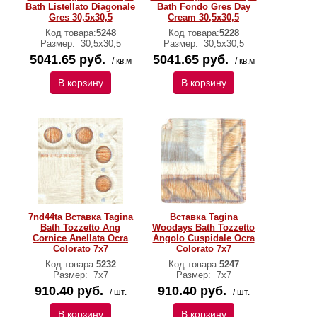
Bath Listellato Diagonale
Bath Fondo Gres Day
Gres 30,5x30,5
Cream 30,5x30,5
Код товара:
5248
Код товара:
5228
Размер:
30,5x30,5
Размер:
30,5x30,5
5041.65 руб.
5041.65 руб.
/ кв.м
/ кв.м
В корзину
В корзину
7nd44ta Вставка Tagina
Вставка Tagina
Bath Tozzetto Ang
Woodays Bath Tozzetto
Cornice Anellata Ocra
Angolo Cuspidale Оcra
Colorato 7x7
Colorato 7х7
Код товара:
5232
Код товара:
5247
Размер:
7х7
Размер:
7х7
910.40 руб.
910.40 руб.
/ шт.
/ шт.
В корзину
В корзину