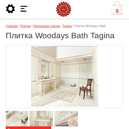
0
Главная
/
Плитка
/
Напольная плитка
/
Tagina
/ Плитка Woodays Bath
Плитка Woodays Bath Tagina