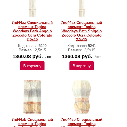
7nd44az Специальный
7nd44sz Специальный
элемент Tagina
элемент Tagina
Woodays Bath Angolo
Woodays Bath Spigolo
Zoccolo Ocra Colorato
Zoccolo Ocra Colorato
2,5x15
2,5x15
Код товара:
5240
Код товара:
5241
Размер:
2,5x15
Размер:
2,5x15
1360.08 руб.
1360.08 руб.
/ шт.
/ шт.
В корзину
В корзину
7nd44ab Специальный
7nd44sb Специальный
элемент Tagina
элемент Tagina