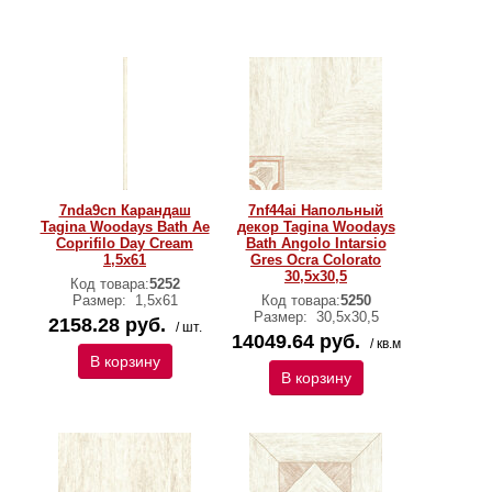
7nda9cn Карандаш
7nf44ai Напольный
Tagina Woodays Bath Ae
декор Tagina Woodays
Coprifilo Day Cream
Bath Angolo Intarsio
1,5x61
Gres Ocra Colorato
30,5x30,5
Код товара:
5252
Размер:
1,5x61
Код товара:
5250
Размер:
30,5x30,5
2158.28 руб.
/ шт.
14049.64 руб.
/ кв.м
В корзину
В корзину