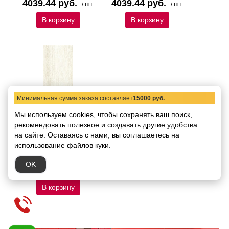
4039.44 руб.
4039.44 руб.
/ шт.
/ шт.
В корзину
В корзину
Минимальная сумма заказа составляет
15000 руб.
Мы используем cookies, чтобы сохранять ваш поиск,
7nfa936 Настенная
рекомендовать
плитка Tagina Woodays
полезное и создавать другие удобства
Bath Fondo Day Cream
на сайте.
Оставаясь с нами, вы соглашаетесь на
30,5x61
использование файлов куки.
Код товара:
5227
Размер:
30,5x61
OK
5100.31 руб.
/ кв.м
В корзину