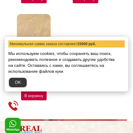
Минимальная сумма заказа составляет
15000 руб.
Мы используем cookies, чтобы сохранять ваш поиск,
Напольная плитка
рекомендовать
глянцевая Azulev
полезное и создавать другие удобства
Spanishgold Beige
на сайте.
Оставаясь с нами, вы соглашаетесь на
Octogonal 45х45
использование файлов куки.
Код товара:
6844
Размер:
45х45
OK
1785.11 руб.
/ кв.м
В корзину