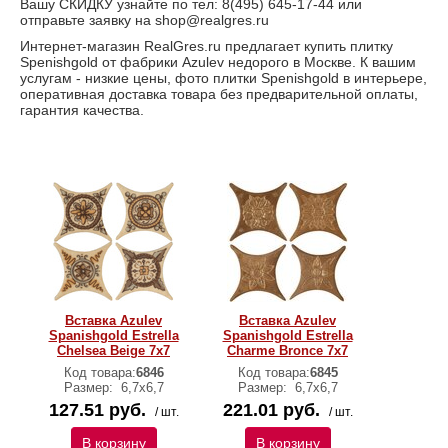
Вашу СКИДКУ узнайте по тел: 8(495) 645-17-44 или
отправьте заявку на shop@realgres.ru
Интернет-магазин RealGres.ru предлагает купить плитку
Spenishgold от фабрики Azulev недорого в Москве. К вашим
услугам - низкие цены, фото плитки Spenishgold в интерьере,
оперативная доставка товара без предварительной оплаты,
гарантия качества.
Вставка Azulev
Вставка Azulev
Spanishgold Estrella
Spanishgold Estrella
Chelsea Beige 7х7
Charme Bronce 7х7
Код товара:
6846
Код товара:
6845
Размер:
6,7х6,7
Размер:
6,7х6,7
127.51 руб.
221.01 руб.
/ шт.
/ шт.
В корзину
В корзину