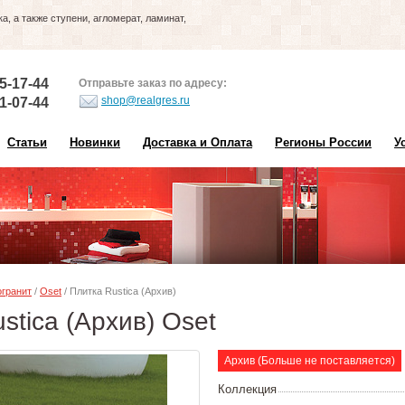
, а также ступени, агломерат, ламинат,
5-17-44
Отправьте заказ по адресу:
shop@realgres.ru
1-07-44
Статьи
Новинки
Доставка и Оплата
Регионы России
У
гранит
/
Oset
/ Плитка Rustica (Архив)
stica (Архив) Oset
Архив (Больше не поставляется)
Коллекция