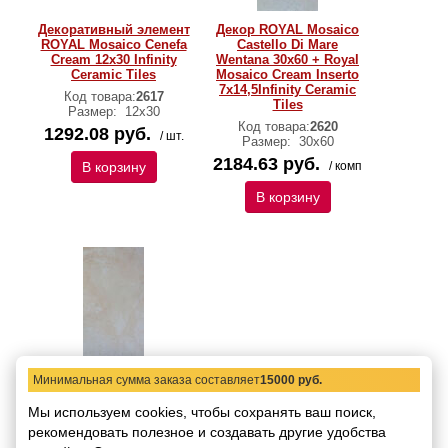
Декоративный элемент
Декор ROYAL Mosaico
ROYAL Mosaico Cenefa
Castello Di Mare
Cream 12х30 Infinity
Wentana 30х60 + Royal
Ceramic Tiles
Mosaico Cream Inserto
7х14,5Infinity Ceramic
Код товара:
2617
Tiles
Размер:
12х30
Код товара:
2620
1292.08 руб.
/ шт.
Размер:
30х60
2184.63 руб.
В корзину
/ комп
В корзину
Минимальная сумма заказа составляет
15000 руб.
Настенная плитка
ROYAL Mosaico Aries
Мы используем cookies, чтобы сохранять ваш поиск,
Savanna 30x60 Infinity
рекомендовать
Ceramic Tiles
полезное и создавать другие удобства