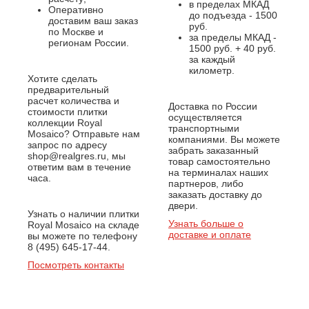
в пределах МКАД
Оперативно
до подъезда - 1500
доставим ваш заказ
руб.
по Москве и
за пределы МКАД -
регионам России.
1500 руб. + 40 руб.
за каждый
километр.
Хотите сделать
предварительный
расчет количества и
Доставка по России
стоимости плитки
осуществляется
коллекции Royal
транспортными
Mosaico? Отправьте нам
компаниями. Вы можете
запрос по адресу
забрать заказанный
shop@realgres.ru, мы
товар самостоятельно
ответим вам в течение
на терминалах наших
часа.
партнеров, либо
заказать доставку до
двери.
Узнать о наличии плитки
Узнать больше о
Royal Mosaico на складе
доставке и оплате
вы можете по телефону
8 (495) 645-17-44.
Посмотреть контакты