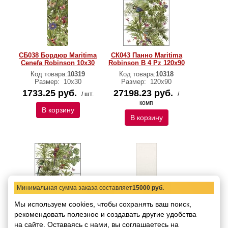
СБ038 Бордюр Maritima
СК043 Панно Maritima
Cenefa Robinson 10х30
Robinson В 4 Pz 120х90
Код товара:
10319
Код товара:
10318
Размер:
10х30
Размер:
120х90
1733.25 руб.
27198.23 руб.
/ шт.
/
комп
В корзину
В корзину
Минимальная сумма заказа составляет
15000 руб.
Мы используем cookies, чтобы сохранять ваш поиск,
рекомендовать
СК042 Панно Maritima
полезное и создавать другие удобства
СП206 Плитка Maritima
Robinson A 4 Pz 120х90
Robinson Base Jamaica
на сайте.
Оставаясь с нами, вы соглашаетесь на