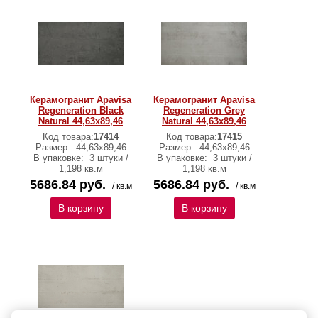
Керамогранит Apavisa
Керамогранит Apavisa
Regeneration Black
Regeneration Grey
Natural 44,63х89,46
Natural 44,63х89,46
Код товара:
17414
Код товара:
17415
Размер:
44,63х89,46
Размер:
44,63х89,46
В упаковке:
3 штуки /
В упаковке:
3 штуки /
1,198 кв.м
1,198 кв.м
5686.84 руб.
5686.84 руб.
/ кв.м
/ кв.м
В корзину
В корзину