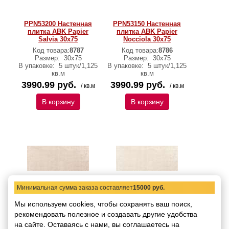
PPN53200 Настенная
PPN53150 Настенная
плитка ABK Papier
плитка ABK Papier
Salvia 30x75
Nocciola 30x75
Код товара:
8787
Код товара:
8786
Размер:
30x75
Размер:
30x75
В упаковке:
5 штук/1,125
В упаковке:
5 штук/1,125
кв.м
кв.м
3990.99 руб.
3990.99 руб.
/ кв.м
/ кв.м
В корзину
В корзину
Минимальная сумма заказа составляет
15000 руб.
PPN53100 Настенная
PPN53050 Настенная
Мы используем cookies, чтобы сохранять ваш поиск,
плитка ABK Papier
плитка ABK Papier
рекомендовать
Corda 30x75
полезное и создавать другие удобства
Cotone 30x75
на сайте.
Оставаясь с нами, вы соглашаетесь на
Код товара:
8785
Код товара:
8784