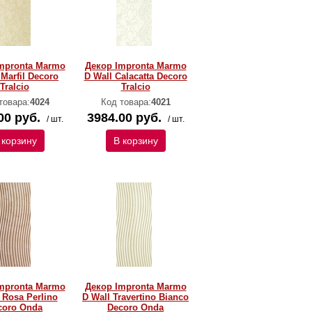
mpronta Marmo
Декор Impronta Marmo
 Marfil Decoro
D Wall Calacatta Decoro
Tralcio
Tralcio
товара:
4024
Код товара:
4021
00 руб.
3984.00 руб.
/ шт.
/ шт.
 корзину
В корзину
mpronta Marmo
Декор Impronta Marmo
 Rosa Perlino
D Wall Travertino Bianco
coro Onda
Decoro Onda