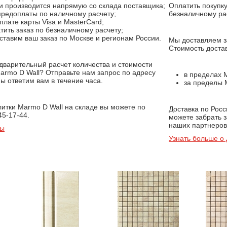
ки производится напрямую со склада поставщика;
Оплатить покупк
предоплаты по наличному расчету;
безналичному ра
лате карты Visa и MasterCard;
ить заказ по безналичному расчету;
ставим ваш заказ по Москве и регионам России.
Мы доставляем за
Стоимость достав
дварительный расчет количества и стоимости
armo D Wall? Отправьте нам запрос по адресу
в пределах 
мы ответим вам в течение часа.
за пределы М
литки Marmo D Wall на складе вы можете по
Доставка по Рос
45-17-44.
можете забрать 
наших партнеров,
ты
Узнать больше о 