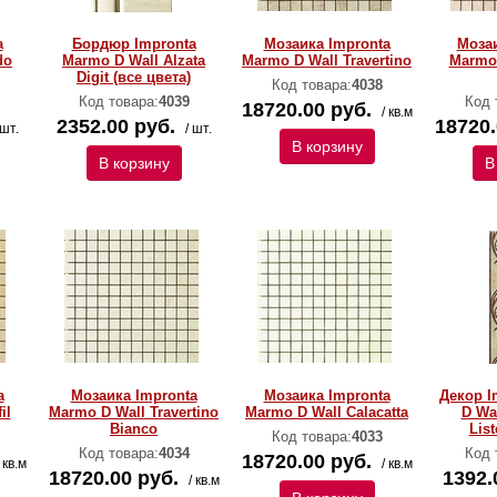
a
Бордюр Impronta
Мозаика Impronta
Мозаи
do
Marmo D Wall Alzata
Marmo D Wall Travertino
Marmo 
Digit (все цвета)
Код товара:
4038
Код товара:
4039
Код 
18720.00 руб.
/ кв.м
2352.00 руб.
18720.
 шт.
/ шт.
В корзину
В корзину
В
a
Мозаика Impronta
Мозаика Impronta
Декор I
il
Marmo D Wall Travertino
Marmo D Wall Calacatta
D Wal
Bianco
List
Код товара:
4033
Код товара:
4034
Код 
18720.00 руб.
/ кв.м
/ кв.м
18720.00 руб.
1392.
/ кв.м