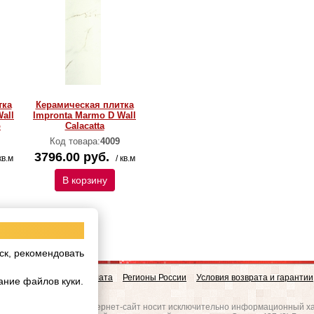
тка
Керамическая плитка
all
Impronta Marmo D Wall
o
Calacatta
Код товара:
4009
3796.00 руб.
кв.м
/ кв.м
В корзину
ск, рекомендовать
овинки
Доставка и Оплата
Регионы России
Условия возврата и гарантии
ание файлов куки.
w.realgres.ru
 на то, что данный интернет-сайт носит исключительно информационный ха