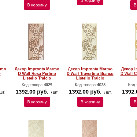
В корзину
В корзину
В
rmo
Декор Impronta Marmo
Декор Impronta Marmo
Декор I
o
D Wall Rosa Perlino
D Wall Travertino Bianco
D Wall Ca
Listello Tralcio
Listello Tralcio
Код товара:
4029
Код товара:
4028
Код 
1392.00 руб.
1392.00 руб.
1392.
 шт.
/ шт.
/ шт.
В корзину
В корзину
В