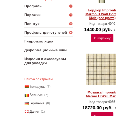
Профиль
Бордюр Impront
Marmo D Wall Bor
Порожки
Digit (все цвета)
Плинтус
Код товара:
4040
1440.00 руб.
/
Профиль для ступеней
В корзину
Гидроизоляция
Деформационные швы
Изделия и аксессуары
для укладки
Плитка по странам
Беларусь
(3)
Мозаика Impront
Бельгия
(7)
Marmo D Wall Marf
Код товара:
4035
Германия
(8)
18720.00 руб.
Дания
(1)