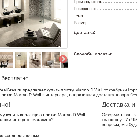
Производитель
Поверхность:
Тема:
Размер:
Доставка:
Способы оплаты:
 бесплатно
alGres.ru предлагает купить плитку Marmo D Wall от фабрики Impron
плитки Marmo D Wall в интерьере, оперативная доставка товара бе
дно!
Доставка и
ему купить коллекцию плитки Marmo D Wall
Оформить ваш за
нашем интернет-магазине?
телефону +7 (495
вопросы, мы буд
е среднерыночных;