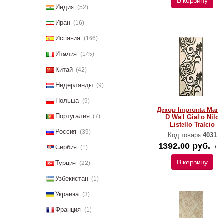
В корзину
Индия
(52)
Иран
(16)
Испания
(166)
Италия
(145)
Китай
(42)
Нидерланды
(9)
Польша
(9)
Декор Impronta Ma
Португалия
(7)
D Wall Giallo Nil
Listello Tralcio
Россия
(39)
Код товара:
4031
1392.00 руб.
Сербия
/
(1)
В корзину
Турция
(22)
Узбекистан
(1)
Украина
(3)
Франция
(1)