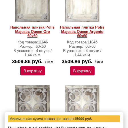
Напольная плитка Polis
Напольная плитка Polis
Majestic Queen Oro
Majestic Queen Argento
60х60
60х60
Код товара:
11646
Код товара:
11645
Размер:
60х60
Размер:
60х60
В упаковке:
4 штуки /
В упаковке:
4 штуки /
1,44 кв.м
1,44 кв.м
3509.86 руб.
3509.86 руб.
/ кв.м
/ кв.м
В корзину
В корзину
Минимальная сумма заказа составляет
15000 руб.
Напольная плитка Polis
Напольная плитка Polis