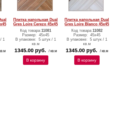
Dual
Плитка напольная Dual
Плитка напольная Dual
5х45
Gres Loire Cerezo 45х45
Gres Loire Blanco 45х45
Код товара:
11081
Код товара:
11082
Размер:
45х45
Размер:
45х45
/ 1
В упаковке:
5 штук / 1
В упаковке:
5 штук / 1
кв.м
кв.м
1345.00 руб.
1345.00 руб.
кв.м
/ кв.м
/ кв.м
В корзину
В корзину