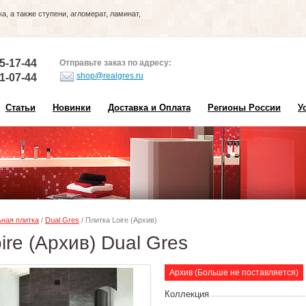
, а также ступени, агломерат, ламинат,
5-17-44
Отправьте заказ по адресу:
shop@realgres.ru
1-07-44
Статьи
Новинки
Доставка и Оплата
Регионы России
У
ная плитка
/
Dual Gres
/ Плитка Loire (Архив)
ire (Архив) Dual Gres
Архив (Больше не поставляется)
Коллекция