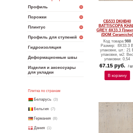
Профиль
Порожки
СБ533 DKHB40
BATTISCOPA KHA
Плинтус
GREY 8X33.3 Плин
(DOM Ceramiche
Профиль для ступеней
Код товара:
988
Размер:
8X33.3 
Гидроизоляция
упаковке, шт.: 21 
упаковке, м2: Ве
Деформационные швы
упаковки: 0,54
67.15 руб.
/ ш
Изделия и аксессуары
для укладки
В корзину
Плитка по странам
Беларусь
(3)
Бельгия
(7)
Германия
(8)
Дания
(1)