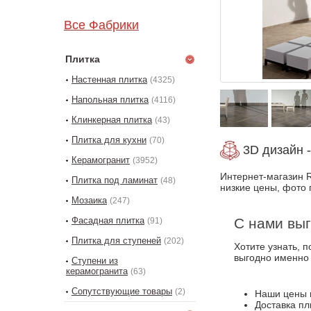
Все Фабрики
Плитка
Настенная плитка
(4325)
Напольная плитка
(4116)
Клинкерная плитка
(43)
Плитка для кухни
(70)
3D дизайн -
Керамогранит
(3952)
Интернет-магазин R
Плитка под ламинат
(48)
низкие цены, фото 
Мозаика
(247)
Фасадная плитка
С нами выг
(91)
Плитка для ступеней
(202)
Хотите узнать, 
выгодно именно
Ступени из
керамогранита
(63)
Сопутствующие товары
(2)
Наши цены 
Доставка пл