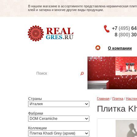
В нашем магазине в ассортименте представлена керамическая плитка
клей и затирка и многие другие виды продукции.
+7
(495)
64
8
(800)
30
О компании
Найти плитку
Пример:
Настенная плитка
Страны
Главная
/
Плитка
/
Настен
Плитка Kh
Фабрики
Коллекции