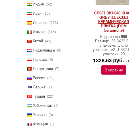
Индия
(52)
СП087 DKH040 KHA
Иран
(16)
GREY 33.3X33.3
КЕРАМИЧЕСКАЯ
Испания
(166)
ПЛИТКА (DOM
Ceramiche)
Италия
(145)
Код товара:
990
Китай
Размер:
33.3X33.3
(42)
упаковке, шт.: В
упаковке, м2: 1,332
Нидерланды
(9)
упаковки: 20
Польша
(9)
1328.63 руб.
/ 
Португалия
(7)
В корзину
Россия
(39)
Сербия
(1)
Турция
(22)
Узбекистан
(1)
Украина
(3)
Франция
(1)