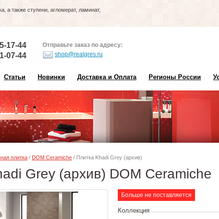
, а также ступени, агломерат, ламинат,
5-17-44
Отправьте заказ по адресу:
shop@realgres.ru
1-07-44
Статьи
Новинки
Доставка и Оплата
Регионы России
У
ная плитка
/
DOM Ceramiche
/ Плитка Khadi Grey (архив)
adi Grey (архив) DOM Ceramiche
Больше не поставляется
Коллекция