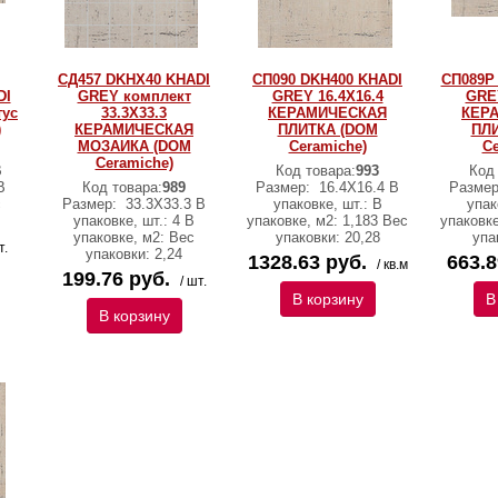
СД457 DKHX40 KHADI
СП090 DKH400 KHADI
СП089Р
DI
GREY комплект
GREY 16.4X16.4
GREY
тус
33.3X33.3
КЕРАМИЧЕСКАЯ
КЕР
)
КЕРАМИЧЕСКАЯ
ПЛИТКА (DOM
ПЛ
МОЗАИКА (DOM
Ceramiche)
Ce
Ceramiche)
В
Код товара:
993
Код
В
Код товара:
989
Размер:
16.4X16.4 В
Разме
с
Размер:
33.3X33.3 В
упаковке, шт.: В
упак
упаковке, шт.: 4 В
упаковке, м2: 1,183 Вес
упаковке
упаковке, м2: Вес
упаковки: 20,28
упа
т.
упаковки: 2,24
1328.63 руб.
663.8
/ кв.м
199.76 руб.
/ шт.
В корзину
В
В корзину