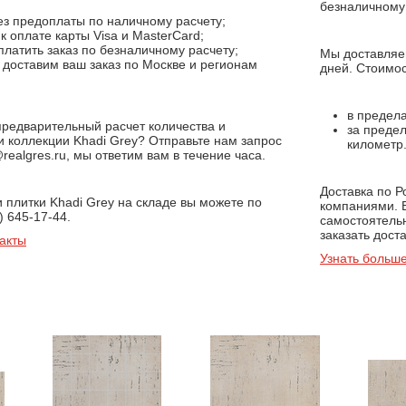
;
безналичному 
з предоплаты по наличному расчету;
 оплате карты Visa и MasterCard;
латить заказ по безналичному расчету;
Мы доставляем
доставим ваш заказ по Москве и регионам
дней. Стоимос
в предела
предварительный расчет количества и
за предел
и коллекции Khadi Grey? Отправьте нам запрос
километр
realgres.ru, мы ответим вам в течение часа.
Доставка по 
и плитки Khadi Grey на складе вы можете по
компаниями. 
) 645-17-44.
самостоятель
заказать доста
акты
Узнать больше