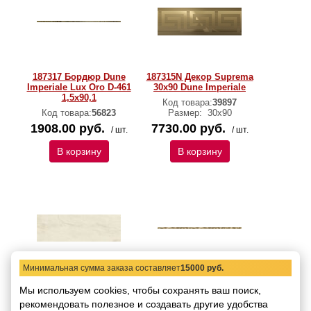
187317 Бордюр Dune
187315N Декор Suprema
Imperiale Lux Oro D-461
30x90 Dune Imperiale
1,5x90,1
Код товара:
39897
Код товара:
56823
Размер:
30х90
1908.00 руб.
7730.00 руб.
/ шт.
/ шт.
В корзину
В корзину
Минимальная сумма заказа составляет
15000 руб.
187142N Настенная
187129 Декор Alum
Мы используем cookies, чтобы сохранять ваш поиск,
плитка Dune Imperiale
Gold 2,3x90 Dune
рекомендовать
Chiaro 30x90
полезное и создавать другие удобства
Imperiale