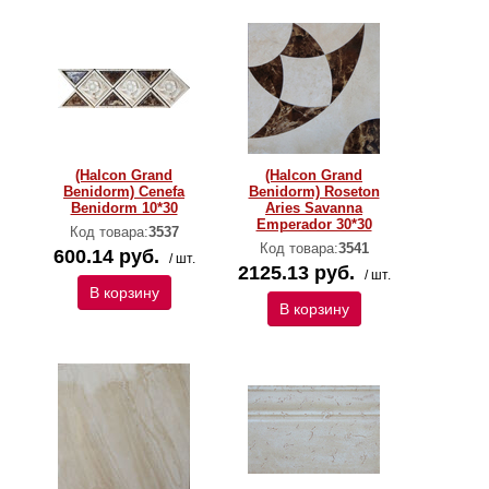
(Halcon Grand
(Halcon Grand
Benidorm) Cenefa
Benidorm) Roseton
Benidorm 10*30
Aries Savanna
Emperador 30*30
Код товара:
3537
Код товара:
3541
600.14 руб.
/ шт.
2125.13 руб.
/ шт.
В корзину
В корзину