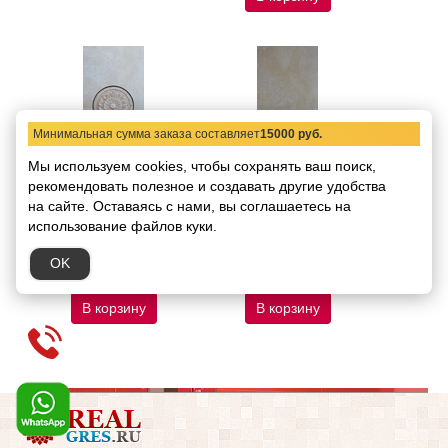
Минимальная сумма заказа составляет
15000 руб.
Мы используем cookies, чтобы сохранять ваш поиск,
рекомендовать
(Halcon Grand
полезное и создавать другие удобства
(Halcon Grand
Benidorm) Aries
Benidorm) Aries
на сайте.
Оставаясь с нами, вы соглашаетесь на
Savanna Wentana+Taco
Savanna 30*60
использование файлов куки.
Grand Coliseo 30*60
Код товара:
3534
Код товара:
3535
В упаковке:
8шт/1,44м2
OK
972.46 руб.
2150.63 руб.
/ комп
/ кв.м
В корзину
В корзину