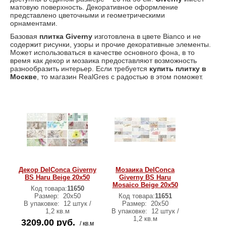
матовую поверхность. Декоративное оформление
представлено цветочными и геометрическими
орнаментами.
Базовая
плитка
Giverny
изготовлена в цвете Bianco и не
содержит рисунки, узоры и прочие декоративные элементы.
Может использоваться в качестве основного фона, в то
время как декор и мозаика предоставляют возможность
разнообразить интерьер. Если требуется
купить плитку в
Москве
, то магазин RealGres с радостью в этом поможет.
Декор DelConca Giverny
Мозаика DelConca
BS Haru Beige 20х50
Giverny BS Haru
Mosaico Beige 20х50
Код товара:
11650
Размер:
20х50
Код товара:
11651
В упаковке:
12 штук /
Размер:
20х50
1,2 кв.м
В упаковке:
12 штук /
1,2 кв.м
3209.00 руб.
/ кв.м