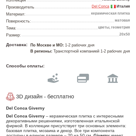
Коллекция
Del Conca
Италия
Производитель
керамическая плитка
Материал:
матовая
Поверхность:
цветы, геометрия
Тема:
20х50
Размер:
Доставка:
По Москве и МО:
1-2 рабочих дня
В регионы:
Транспортной компанией 1-2 рабочих дня
Способы оплаты:
3D дизайн - бесплатно
Del
Conca
Giverny
Del
Conca
Giverny
– керамическая плитка с интересными
декоративными решениями, изготовленная итальянской
фирмой. В коллекции присутствует три основных элемента:
базовая плитка, мозаика и декор. Все три компонента
доступны в едином размере – 20 на 50 см.
Giverny
имеет