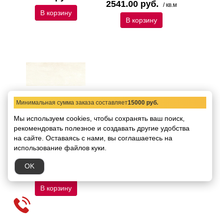
2541.00 руб.
/ кв.м
В корзину
В корзину
Минимальная сумма заказа составляет
15000 руб.
Плитка базовая
Мы используем cookies, чтобы сохранять ваш поиск,
DelConca Giverny BS 10
рекомендовать
Bianco 20х50
полезное и создавать другие удобства
на сайте.
Оставаясь с нами, вы соглашаетесь на
Код товара:
11649
Размер:
20х50
использование файлов куки.
В упаковке:
12 штук /
1,2 кв.м
OK
2140.00 руб.
/ кв.м
В корзину