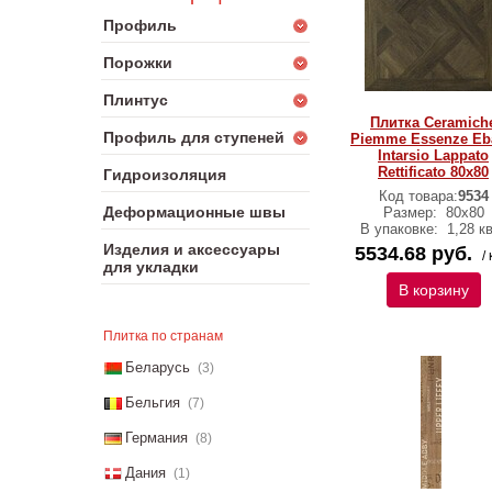
Профиль
Порожки
Плинтус
Плитка Ceramich
Профиль для ступеней
Piemme Essenze Eb
Intarsio Lappato
Rettificato 80х80
Гидроизоляция
Код товара:
9534
Деформационные швы
Размер:
80х80
В упаковке:
1,28 к
Изделия и аксессуары
5534.68 руб.
/ 
для укладки
В корзину
Плитка по странам
Беларусь
(3)
Бельгия
(7)
Германия
(8)
Дания
(1)