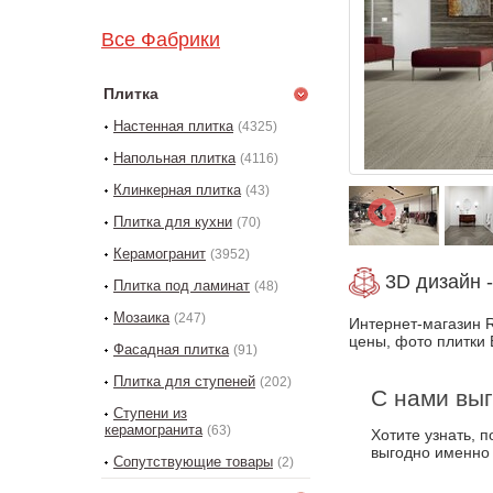
Все Фабрики
Плитка
Настенная плитка
(4325)
Напольная плитка
(4116)
Клинкерная плитка
(43)
Плитка для кухни
(70)
Керамогранит
(3952)
3D дизайн -
Плитка под ламинат
(48)
Мозаика
(247)
Интернет-магазин R
цены, фото плитки 
Фасадная плитка
(91)
Плитка для ступеней
(202)
С нами выг
Ступени из
керамогранита
(63)
Хотите узнать, 
выгодно именно
Сопутствующие товары
(2)