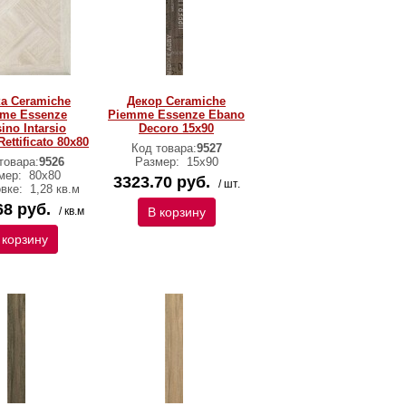
а Ceramiche
Декор Ceramiche
me Essenze
Piemme Essenze Ebano
ino Intarsio
Decoro 15х90
ettificato 80х80
Код товара:
9527
товара:
9526
Размер:
15х90
мер:
80х80
3323.70 руб.
/ шт.
овке:
1,28 кв.м
68 руб.
/ кв.м
В корзину
 корзину