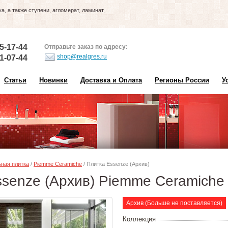
, а также ступени, агломерат, ламинат,
5-17-44
Отправьте заказ по адресу:
shop@realgres.ru
1-07-44
Статьи
Новинки
Доставка и Оплата
Регионы России
У
ная плитка
/
Piemme Ceramiche
/ Плитка Essenze (Архив)
ssenze (Архив) Piemme Ceramiche
Архив (Больше не поставляется)
Коллекция