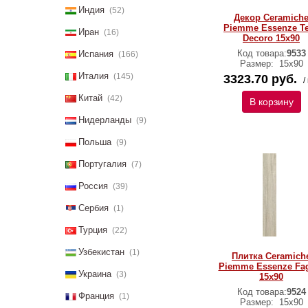
Индия
(52)
Декор Ceramich
Piemme Essenze T
Иран
(16)
Decoro 15х90
Код товара:
9533
Испания
(166)
Размер:
15х90
Италия
(145)
3323.70 руб.
/
Китай
(42)
В корзину
Нидерланды
(9)
Польша
(9)
Португалия
(7)
Россия
(39)
Сербия
(1)
Турция
(22)
Узбекистан
(1)
Плитка Ceramich
Piemme Essenze Fa
Украина
(3)
15х90
Код товара:
9524
Франция
(1)
Размер:
15х90