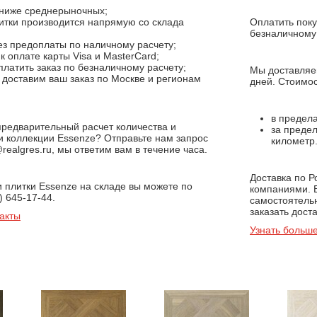
ниже среднерыночных;
итки производится напрямую со склада
Оплатить поку
;
безналичному 
з предоплаты по наличному расчету;
 оплате карты Visa и MasterCard;
латить заказ по безналичному расчету;
Мы доставляем
доставим ваш заказ по Москве и регионам
дней. Стоимос
в предела
предварительный расчет количества и
за предел
и коллекции Essenze? Отправьте нам запрос
километр
realgres.ru, мы ответим вам в течение часа.
Доставка по 
и плитки Essenze на складе вы можете по
компаниями. 
) 645-17-44.
самостоятель
заказать доста
акты
Узнать больше