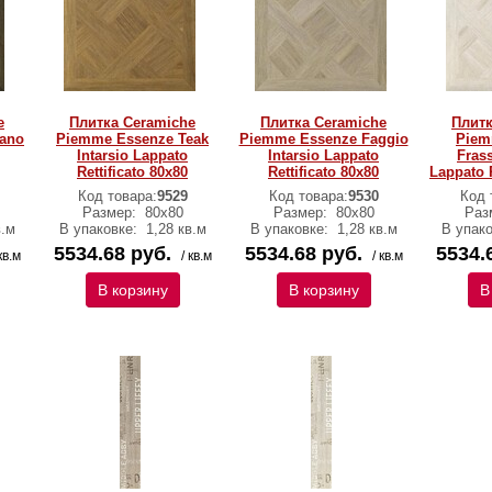
e
Плитка Ceramiche
Плитка Ceramiche
Плитк
ano
Piemme Essenze Teak
Piemme Essenze Faggio
Piem
Intarsio Lappato
Intarsio Lappato
Frass
Rettificato 80х80
Rettificato 80х80
Lappato R
Код товара:
9529
Код товара:
9530
Код 
Размер:
80х80
Размер:
80х80
Раз
в.м
В упаковке:
1,28 кв.м
В упаковке:
1,28 кв.м
В упак
5534.68 руб.
5534.68 руб.
5534.
кв.м
/ кв.м
/ кв.м
В корзину
В корзину
В