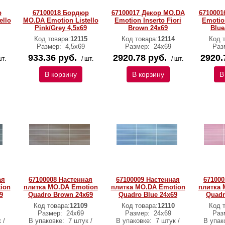
р
67100018 Бордюр
67100017 Декор MO.DA
6710001
ello
MO.DA Emotion Listello
Emotion Inserto Fiori
Emotion
Pink/Grey 4,5x69
Brown 24x69
Blue
Код товара:
12115
Код товара:
12114
Код 
Размер:
4,5x69
Размер:
24x69
Раз
933.36 руб.
2920.78 руб.
2920.
шт.
/ шт.
/ шт.
В корзину
В корзину
В
ая
67100008 Настенная
67100009 Настенная
671000
ion
плитка MO.DA Emotion
плитка MO.DA Emotion
плитка 
9
Quadro Brown 24x69
Quadro Blue 24x69
Quadr
Код товара:
12109
Код товара:
12110
Код 
Размер:
24x69
Размер:
24x69
Раз
 /
В упаковке:
7 штук /
В упаковке:
7 штук /
В упак