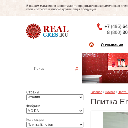
В нашем магазине в ассортименте представлена керамическая плитка
клей и затирка и многие другие виды продукции.
+7
(495)
64
8
(800)
30
О компании
Найти плитку
Пример:
Настенная плитка
Страны
Главная
/
Плитка
/
Настен
Плитка E
Фабрики
Коллекции