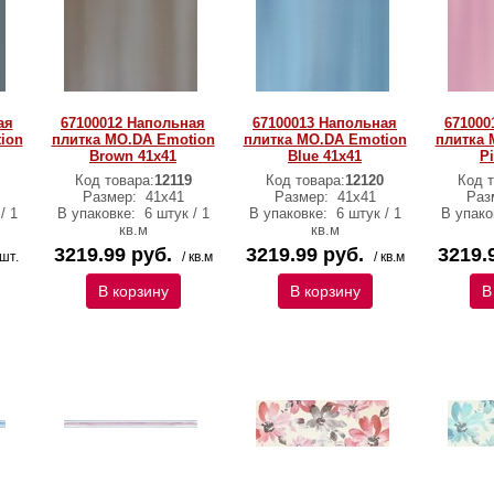
ая
67100012 Напольная
67100013 Напольная
671000
ion
плитка MO.DA Emotion
плитка MO.DA Emotion
плитка 
Brown 41x41
Blue 41x41
P
Код товара:
12119
Код товара:
12120
Код т
Размер:
41x41
Размер:
41x41
Раз
/ 1
В упаковке:
6 штук / 1
В упаковке:
6 штук / 1
В упако
кв.м
кв.м
3219.99 руб.
3219.99 руб.
3219.
 шт.
/ кв.м
/ кв.м
В корзину
В корзину
В