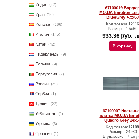
Индия
(52)
67100019 Бордю
MO.DA Emotion List
Иран
(16)
Blue/Grey 4,5x69
Код товара:
12116
Испания
(166)
Размер:
4,5x69
Италия
(145)
933.36 руб.
/ 
Китай
(42)
В корзину
Нидерланды
(9)
Польша
(9)
Португалия
(7)
Россия
(39)
Сербия
(1)
Турция
(22)
67100007 Настенн
Узбекистан
(1)
плитка MO.DA Emot
Quadro Grey 24x6
Украина
(3)
Код товара:
12108
Размер:
24x69
Франция
(1)
В упаковке:
7 штук