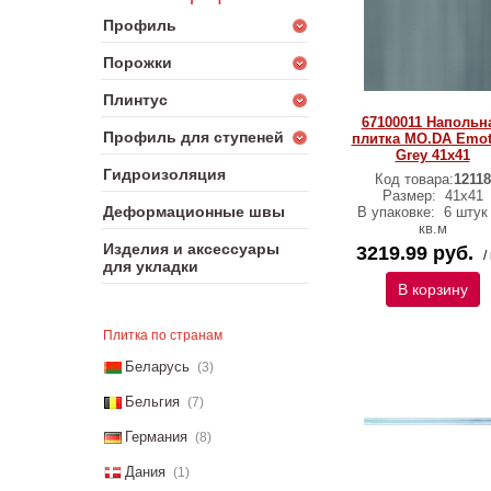
Профиль
Порожки
Плинтус
67100011 Напольн
Профиль для ступеней
плитка MO.DA Emot
Grey 41x41
Гидроизоляция
Код товара:
12118
Размер:
41x41
Деформационные швы
В упаковке:
6 штук 
кв.м
Изделия и аксессуары
3219.99 руб.
/
для укладки
В корзину
Плитка по странам
Беларусь
(3)
Бельгия
(7)
Германия
(8)
Дания
(1)