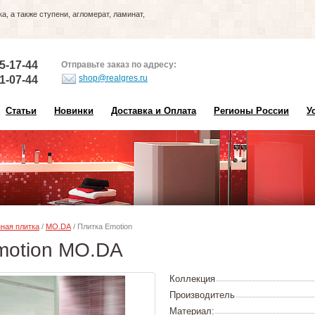
, а также ступени, агломерат, ламинат,
5-17-44
Отправьте заказ по адресу:
shop@realgres.ru
1-07-44
Статьи
Новинки
Доставка и Оплата
Регионы России
У
ная плитка
/
MO.DA
/ Плитка Emotion
motion MO.DA
Коллекция
Производитель
Материал: