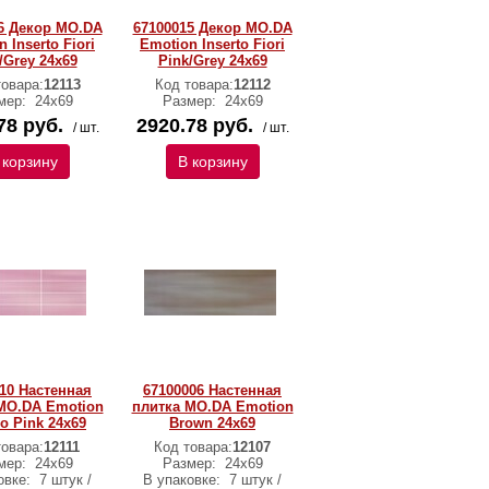
6 Декор MO.DA
67100015 Декор MO.DA
 Inserto Fiori
Emotion Inserto Fiori
/Grey 24x69
Pink/Grey 24x69
товара:
12113
Код товара:
12112
мер:
24x69
Размер:
24x69
78 руб.
2920.78 руб.
/ шт.
/ шт.
 корзину
В корзину
10 Настенная
67100006 Настенная
MO.DA Emotion
плитка MO.DA Emotion
o Pink 24x69
Brown 24x69
товара:
12111
Код товара:
12107
мер:
24x69
Размер:
24x69
овке:
7 штук /
В упаковке:
7 штук /