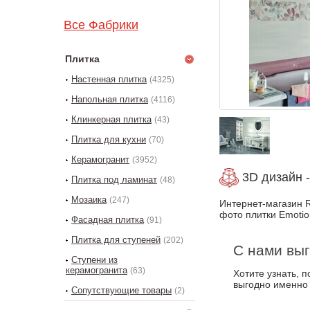
Все Фабрики
Плитка
Настенная плитка
(4325)
Напольная плитка
(4116)
Клинкерная плитка
(43)
Плитка для кухни
(70)
Керамогранит
(3952)
3D дизайн -
Плитка под ламинат
(48)
Мозаика
(247)
Интернет-магазин R
фото плитки Emotio
Фасадная плитка
(91)
Плитка для ступеней
(202)
С нами выг
Ступени из
керамогранита
(63)
Хотите узнать, 
выгодно именно
Сопутствующие товары
(2)