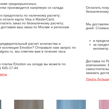
ниже среднерыночных;
итки производится напрямую со склада
Оплатить поку
;
безналичному 
з предоплаты по наличному расчету;
 оплате карты Visa и MasterCard;
латить заказ по безналичному расчету;
Мы доставляем
доставим ваш заказ по Москве и регионам
дней. Стоимос
в предела
предварительный расчет количества и
за предел
и коллекции Emotion? Отправьте нам запрос по
километр
lgres.ru, мы ответим вам в течение часа.
Доставка по 
и плитки Emotion на складе вы можете по
компаниями. 
) 645-17-44.
самостоятель
заказать доста
акты
Узнать больше