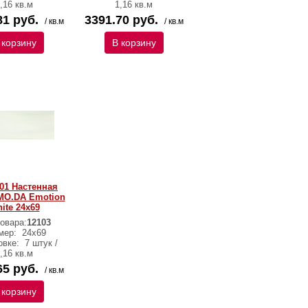
,16 кв.м
1,16 кв.м
81 руб.
3391.70 руб.
/ кв.м
/ кв.м
 корзину
В корзину
01 Настенная
MO.DA Emotion
ite 24x69
овара:
12103
мер:
24x69
овке:
7 штук /
,16 кв.м
65 руб.
/ кв.м
 корзину