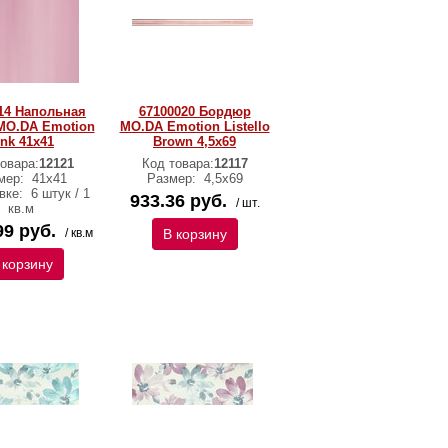
14 Напольная
67100020 Бордюр
MO.DA Emotion
MO.DA Emotion Listello
ink 41x41
Brown 4,5x69
овара:
12121
Код товара:
12117
мер:
41x41
Размер:
4,5x69
вке:
6 штук / 1
933.36 руб.
/ шт.
кв.м
99 руб.
/ кв.м
В корзину
 корзину