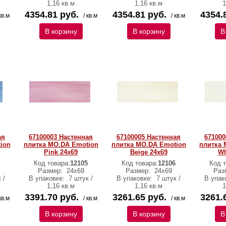
1,16 кв.м
1,16 кв.м
1
4354.81 руб.
4354.81 руб.
4354.
кв.м
/ кв.м
/ кв.м
В корзину
В корзину
В
ая
67100003 Настенная
67100005 Настенная
671000
ion
плитка MO.DA Emotion
плитка MO.DA Emotion
плитка 
Pink 24x69
Beige 24x69
Wh
Код товара:
12105
Код товара:
12106
Код т
Размер:
24x69
Размер:
24x69
Раз
 /
В упаковке:
7 штук /
В упаковке:
7 штук /
В упак
1,16 кв.м
1,16 кв.м
1
3391.70 руб.
3261.65 руб.
3261.
кв.м
/ кв.м
/ кв.м
В корзину
В корзину
В