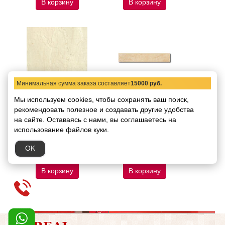
В корзину
В корзину
Минимальная сумма заказа составляет
15000 руб.
CREMA MARFIL
CREMA MARFIL
Мы используем cookies, чтобы сохранять ваш поиск,
SELECT BS MATT.
SELECT BS LUCIDO
рекомендовать
полезное и создавать другие удобства
7,5X45
7,5X45
на сайте.
Оставаясь с нами, вы соглашаетесь на
Код товара:
1576
Код товара:
1577
использование файлов куки.
Размер:
15x15 В
Размер:
15x15 В
упаковке, шт.: 12 В
упаковке, шт.: 12 В
упаковке, м2: Вес
упаковке, м2: Вес
OK
упаковки: 22,8
упаковки: 22,8
В корзину
В корзину