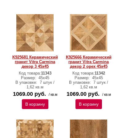
K925681 Керамический
K925666 Керамический
гранит Vitra Carmina
гранит Vitra Carmina
декор 3 45х45
декор 2 орех 45х45
Код товара:
11343
Код товара:
11342
Размер:
45х45
Размер:
45х45
В упаковке:
7 штук /
В упаковке:
7 штук /
1,62 кв.м
1,62 кв.м
1069.00 руб.
1069.00 руб.
/ кв.м
/ кв.м
В корзину
В корзину