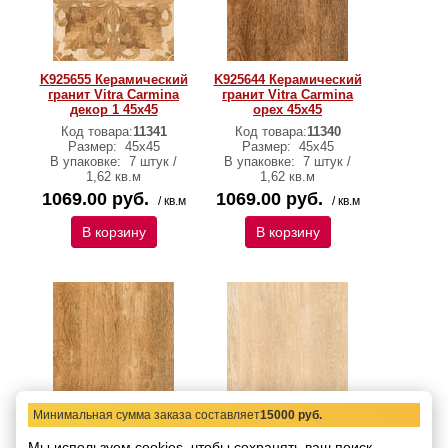
K925655 Керамический
K925644 Керамический
гранит Vitra Carmina
гранит Vitra Carmina
декор 1 45х45
орех 45х45
Код товара:
11341
Код товара:
11340
Размер:
45х45
Размер:
45х45
В упаковке:
7 штук /
В упаковке:
7 штук /
1,62 кв.м
1,62 кв.м
1069.00 руб.
1069.00 руб.
/ кв.м
/ кв.м
В корзину
В корзину
Минимальная сумма заказа составляет
15000 руб.
K925633 Керамический
K925622 Керамический
гранит Vitra Carmina
гранит Vitra Carmina
Мы используем cookies, чтобы сохранять ваш поиск,