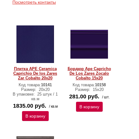
Посмотреть контакты
Плитка APE Ceramica
Бордюр Ape Capricho
Caprichio De los Zares
De Los Zares Zocalo
Zar Cobalto 20х20
Cobalto 15x20
Код товара:
10141
Код товара:
10158
Размер:
20х20
Размер:
15x20
В упаковке:
25 штук / 1
281.00 руб.
/ шт.
кв.м
1835.00 руб.
/ кв.м
В корзину
В корзину