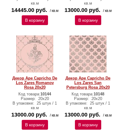
кв.м
кв.м
14445.00 руб.
13000.00 руб.
/ кв.м
/ кв.м
В корзину
В корзину
Декор Ape Capricho De
Декор Ape Capricho De
Los Zares Romanov
Los Zares San
Rosa 20x20
Petersburg Rosa 20x20
Код товара:
10144
Код товара:
10148
Размер:
20x20
Размер:
20x20
В упаковке:
25 штук / 1
В упаковке:
25 штук / 1
кв.м
кв.м
13000.00 руб.
13000.00 руб.
/ кв.м
/ кв.м
В корзину
В корзину