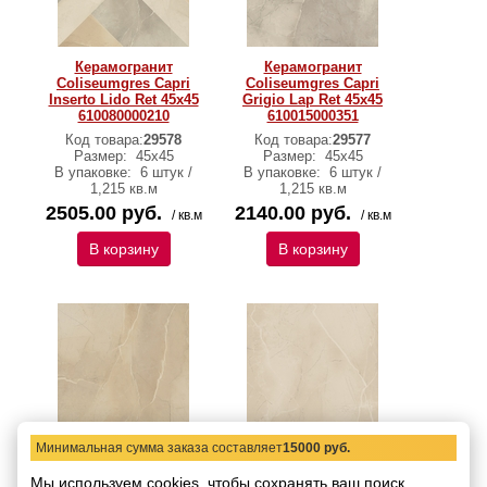
Керамогранит
Керамогранит
Coliseumgres Capri
Coliseumgres Capri
Inserto Lido Ret 45x45
Grigio Lap Ret 45x45
610080000210
610015000351
Код товара:
29578
Код товара:
29577
Размер:
45x45
Размер:
45x45
В упаковке:
6 штук /
В упаковке:
6 штук /
1,215 кв.м
1,215 кв.м
2505.00 руб.
2140.00 руб.
/ кв.м
/ кв.м
В корзину
В корзину
Минимальная сумма заказа составляет
15000 руб.
Керамогранит
Керамогранит
Coliseumgres Capri
Coliseumgres Capri
Мы используем cookies, чтобы сохранять ваш поиск,