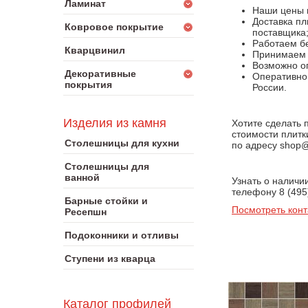
Ламинат
Наши цены 
Доставка пл
Ковровое покрытие
поставщика
Работаем бе
Кварцвинил
Принимаем к
Возможно оп
Декоративные
Оперативно 
покрытия
России.
Изделия из камня
Хотите сделать 
стоимости плитк
Столешницы для кухни
по адресу shop@
Столешницы для
ванной
Узнать о наличи
телефону 8 (495
Барные стойки и
Посмотреть конт
Ресепшн
Подоконники и отливы
Ступени из кварца
Каталог профилей