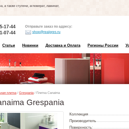
, а также ступени, агломерат, ламинат,
5-17-44
Отправьте заказ по адресу:
shop@realgres.ru
1-07-44
Статьи
Новинки
Доставка и Оплата
Регионы России
У
ная плитка
/
Grespania
/ Плитка Canaima
anaima Grespania
Коллекция
Производитель
Поверхность: