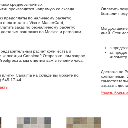
ниже среднерыночных;
итки производится напрямую со склада
Оплатить поку
;
безналичному 
з предоплаты по наличному расчету;
 оплате карты Visa и MasterCard;
латить заказ по безналичному расчету;
Мы доставляем
доставим ваш заказ по Москве и регионам
дней. Стоимос
в предела
предварительный расчет количества и
за предел
и коллекции Canaima? Отправьте нам запрос
километр
realgres.ru, мы ответим вам в течение часа.
Доставка по 
и плитки Canaima на складе вы можете по
компаниями. 
) 645-17-44.
самостоятель
заказать доста
акты
Узнать больше