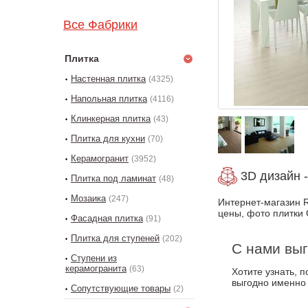
Все Фабрики
Плитка
Настенная плитка
(4325)
Напольная плитка
(4116)
Клинкерная плитка
(43)
Плитка для кухни
(70)
Керамогранит
(3952)
3D дизайн -
Плитка под ламинат
(48)
Мозаика
(247)
Интернет-магазин R
цены, фото плитки 
Фасадная плитка
(91)
Плитка для ступеней
(202)
С нами выг
Ступени из
керамогранита
(63)
Хотите узнать, 
выгодно именно
Сопутствующие товары
(2)