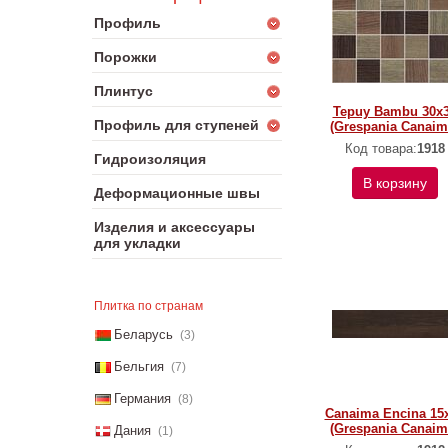
Профиль
Порожки
Плинтус
Tepuy Bambu 30x
Профиль для ступеней
(Grespania Canaim
Код товара:
1918
Гидроизоляция
В корзину
Деформационные швы
Изделия и аксессуары
для укладки
Плитка по странам
Беларусь
(3)
Бельгия
(7)
Германия
(8)
Canaima Encina 15
(Grespania Canaim
Дания
(1)