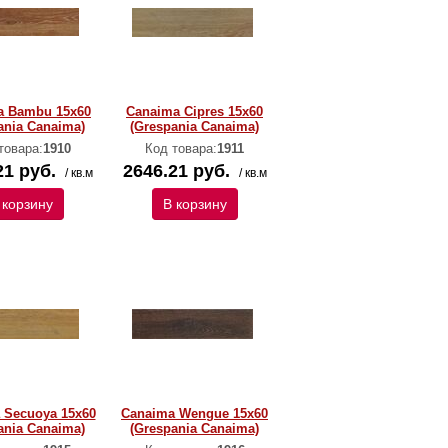
a Bambu 15x60
Canaima Cipres 15x60
ania Canaima)
(Grespania Canaima)
товара:
1910
Код товара:
1911
21 руб.
2646.21 руб.
/ кв.м
/ кв.м
 корзину
В корзину
 Secuoya 15x60
Canaima Wengue 15x60
ania Canaima)
(Grespania Canaima)